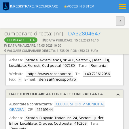
|
INREGISTRARE / RECUPERARE
ACCES IN SISTEM
RO
EN
cumparare directa: [nr] -
DA32804647
DATA PUBLICARE: 15.03.2023 16:10
OFERTA ACCEPTATA
DATE IDENTIFICARE OFERTANT
DATA FINALIZARE: 17.03.2023 10:20
VALOARE CUMPARARE DIRECTA: 1.735,09 RON (352,73 EUR)
Ofertant:
S.C. Recosport S.R.L.
CIF:
28735800
Adresa:
Strada: Avram Iancu, nr. 408, Sector: -, Judet: Cluj,
Localitate: Floresti, Cod postal: 407280
Tara:
Romania
Website:
https://www.recosport.ro
Tel:
+40 723612056
Fax:
-
E-mail:
denisa@recosport.ro
DATE IDENTIFICARE AUTORITATE CONTRACTANTA
Autoritatea contractanta:
CLUBUL SPORTIV MUNICIPAL
ORADEA
CIF:
15569544
Adresa:
Strada: Blajovici Traian, nr. 24, Sector: -, Judet:
Bihor, Localitate: Oradea, Cod postal: 410209
Tara:
Romania