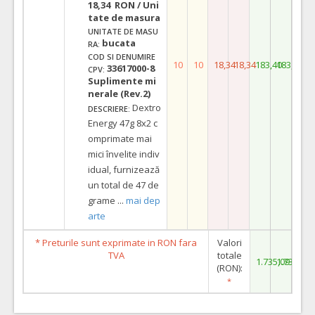
18,34 RON / Uni
tate de masura
UNITATE DE MASU
bucata
RA:
COD SI DENUMIRE
10
10
18,34
18,34
183,40
183,40
33617000-8
CPV:
Suplimente mi
nerale (Rev.2)
Dextro
DESCRIERE:
Energy 47g 8x2 c
omprimate mai
mici învelite indiv
idual, furnizează
un total de 47 de
grame
...
mai dep
arte
* Preturile sunt exprimate in RON fara
Valori
TVA
totale
1.735,09
1.735,09
(RON):
*