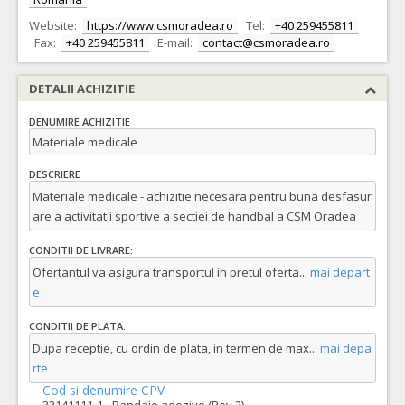
Website:
https://www.csmoradea.ro
Tel:
+40 259455811
Fax:
+40 259455811
E-mail:
contact@csmoradea.ro
DETALII ACHIZITIE
DENUMIRE ACHIZITIE
Materiale medicale
DESCRIERE
Materiale medicale - achizitie necesara pentru buna desfasur
are a activitatii sportive a sectiei de handbal a CSM Oradea
CONDITII DE LIVRARE:
Ofertantul va asigura transportul in pretul oferta
...
mai depart
e
CONDITII DE PLATA:
Dupa receptie, cu ordin de plata, in termen de max
...
mai depa
rte
Cod si denumire CPV