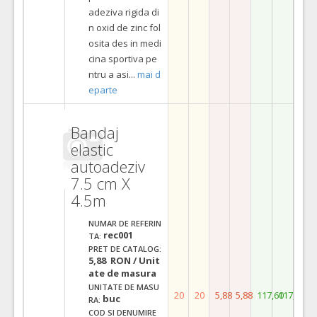
adeziva rigida di
n oxid de zinc fol
osita des in medi
cina sportiva pe
ntru a asi
...
mai d
eparte
Bandaj
elastic
autoadeziv
7.5 cm X
4.5m
NUMAR DE REFERIN
rec001
TA:
PRET DE CATALOG:
5,88 RON / Unit
ate de masura
UNITATE DE MASU
20
20
5,88
5,88
117,60
117,60
buc
RA:
COD SI DENUMIRE