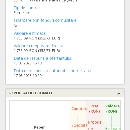
33141111-1 - Bandaje adezive (Rev.2)
Tip de contract
Furnizare
Finantare prin fonduri comunitare
Nu
Valoare estimata
1.735,09 RON (352,73 EUR)
Valoare cumparare directa
1.735,09 RON (352,73 EUR)
Data de raspuns a ofertantului
15.03.2023 16:18
Data de raspuns a autoritatii contractante
17.03.2023 10:20
REPERE ACHIZITIONATE
Pret
Valoare
Cantitate
(RON)
(RON)
Propus
Solicitata
Reper
de
Estimata