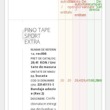
autoritate
Ofertata
De
De
autoritate
cumparare
/
operator
vanzare
vanzare
/
directa
entitate
entitate
PINO TAPE
SPORT
EXTRA
NUMAR DE REFERIN
rec006
TA:
PRET DE CATALOG:
29,41 RON / Uni
tate de masura
UNITATE DE MASU
bucata
RA:
20
20
29,41
29,41
588,20
588,20
COD SI DENUMIRE
33141111-1
CPV:
Bandaje adeziv
e (Rev.2)
Confe
DESCRIERE:
ctionata in intregi
me din bumbac s