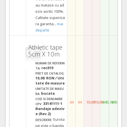
au matase cu ad
eziv acrilic 100%.
Calitate superioa
ra garanta
...
mai
departe
Athletic tape
5cm X 10m
NUMAR DE REFERIN
rec010
TA:
PRET DE CATALOG:
10,08 RON / Uni
tate de masura
UNITATE DE MASU
bucata
RA:
COD SI DENUMIRE
64
64
10,08
10,08
645,12
645,12
33141111-1
CPV:
Bandaje adeziv
e (Rev.2)
Eurota
DESCRIERE:
pe este o banda