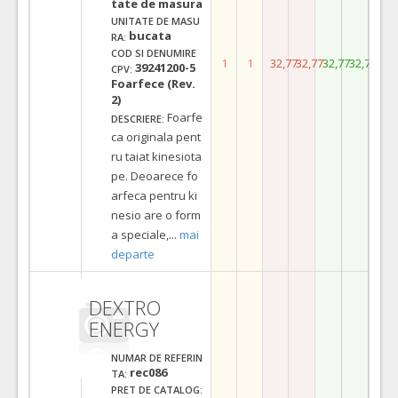
tate de masura
UNITATE DE MASU
bucata
RA:
COD SI DENUMIRE
1
1
32,77
32,77
32,77
32,77
39241200-5
CPV:
Foarfece (Rev.
2)
Foarfe
DESCRIERE:
ca originala pent
ru taiat kinesiota
pe. Deoarece fo
arfeca pentru ki
nesio are o form
a speciale,
...
mai
departe
DEXTRO
ENERGY
NUMAR DE REFERIN
rec086
TA:
PRET DE CATALOG: