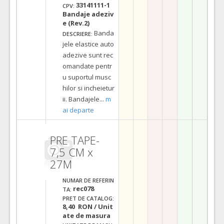
33141111-1
CPV:
Bandaje adeziv
e (Rev.2)
Banda
DESCRIERE:
jele elastice auto
adezive sunt rec
omandate pentr
u suportul musc
hilor si incheietur
ii. Bandajele
...
m
ai departe
PRE TAPE-
7,5 CM x
27M
NUMAR DE REFERIN
rec078
TA:
PRET DE CATALOG:
8,40 RON / Unit
ate de masura