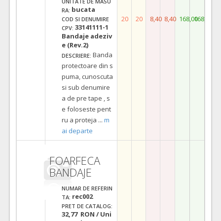
UNITATE DE MASU
bucata
RA:
20
20
8,40
8,40
168,00
168,00
COD SI DENUMIRE
33141111-1
CPV:
Bandaje adeziv
e (Rev.2)
Banda
DESCRIERE:
protectoare din s
puma, cunoscuta
si sub denumire
a de pre tape , s
e foloseste pent
ru a proteja
...
m
ai departe
FOARFECA
BANDAJE
NUMAR DE REFERIN
rec002
TA:
PRET DE CATALOG:
32,77 RON / Uni