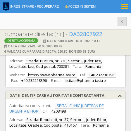
|
INREGISTRARE / RECUPERARE
ACCES IN SISTEM
RO
EN
cumparare directa: [nr] -
DA32807922
DATA PUBLICARE: 16.03.2023 10:12
OFERTA ACCEPTATA
DATE IDENTIFICARE OFERTANT
DATA FINALIZARE: 20.03.2023 09:42
VALOARE CUMPARARE DIRECTA: 250,80 RON (50,98 EUR)
Ofertant:
S.C. Pharma S.A.
CIF:
13591928
Adresa:
Strada: Bucium, nr. 73E, Sector: -, Judet: Iasi,
Localitate: Iasi, Cod postal: 700281
Tara:
Romania
Website:
https://www.pharmaiasi.ro
Tel:
+40 232218396
Fax:
+40 232218396
E-mail:
licitatii@pharma-iasi.ro
DATE IDENTIFICARE AUTORITATE CONTRACTANTA
Autoritatea contractanta:
SPITAL CLINIC JUDETEAN DE
URGENTA BIHOR
CIF:
4208498
Adresa:
Strada: Republicii, nr. 37, Sector: -, Judet: Bihor,
Localitate: Oradea, Cod postal: 410167
Tara:
Romania