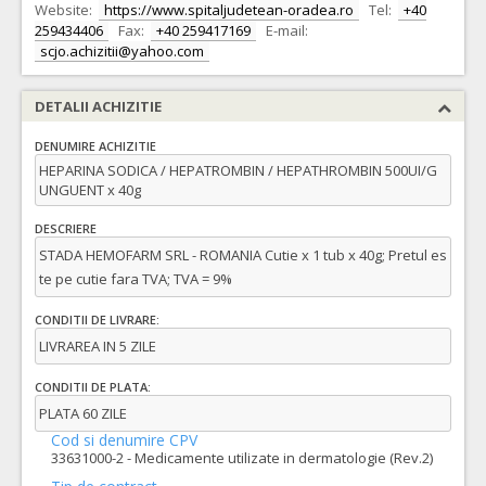
Website:
https://www.spitaljudetean-oradea.ro
Tel:
+40
259434406
Fax:
+40 259417169
E-mail:
scjo.achizitii@yahoo.com
DETALII ACHIZITIE
DENUMIRE ACHIZITIE
HEPARINA SODICA / HEPATROMBIN / HEPATHROMBIN 500UI/G
UNGUENT x 40g
DESCRIERE
STADA HEMOFARM SRL - ROMANIA Cutie x 1 tub x 40g; Pretul es
te pe cutie fara TVA; TVA = 9%
CONDITII DE LIVRARE:
LIVRAREA IN 5 ZILE
CONDITII DE PLATA:
PLATA 60 ZILE
Cod si denumire CPV
33631000-2 - Medicamente utilizate in dermatologie (Rev.2)