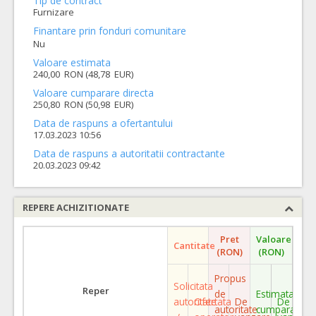
Tip de contract
Furnizare
Finantare prin fonduri comunitare
Nu
Valoare estimata
240,00 RON (48,78 EUR)
Valoare cumparare directa
250,80 RON (50,98 EUR)
Data de raspuns a ofertantului
17.03.2023 10:56
Data de raspuns a autoritatii contractante
20.03.2023 09:42
REPERE ACHIZITIONATE
Pret
Valoare
Cantitate
(RON)
(RON)
Propus
Solicitata
Reper
de
Estimata
autoritate
Ofertata
De
De
autoritate
cumparare