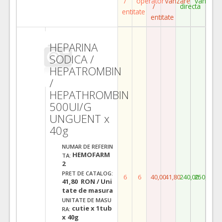
/
operator
vanzare
vanzare
/
directa
entitate
entitate
HEPARINA
SODICA /
HEPATROMBIN
/
HEPATHROMBIN
500UI/G
UNGUENT x
40g
NUMAR DE REFERIN
HEMOFARM
TA:
2
PRET DE CATALOG:
6
6
40,00
41,80
240,00
250,80
41,80 RON / Uni
tate de masura
UNITATE DE MASU
cutie x 1tub
RA:
x 40g