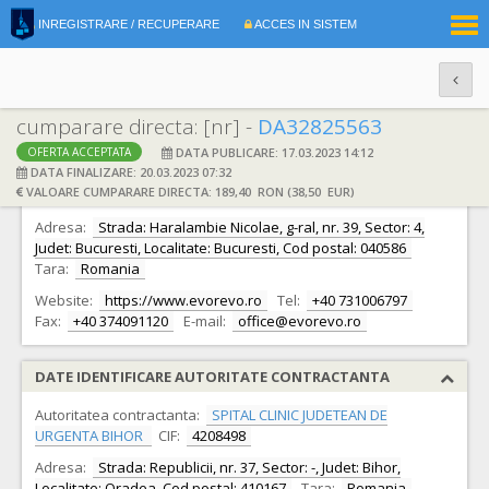
|
INREGISTRARE / RECUPERARE
ACCES IN SISTEM
RO
EN
cumparare directa: [nr] -
DA32825563
DATA PUBLICARE: 17.03.2023 14:12
OFERTA ACCEPTATA
DATE IDENTIFICARE OFERTANT
DATA FINALIZARE: 20.03.2023 07:32
VALOARE CUMPARARE DIRECTA: 189,40 RON (38,50 EUR)
Ofertant:
S.C. EVOREVO S.R.L.
CIF:
32761476
Adresa:
Strada: Haralambie Nicolae, g-ral, nr. 39, Sector: 4,
Judet: Bucuresti, Localitate: Bucuresti, Cod postal: 040586
Tara:
Romania
Website:
https://www.evorevo.ro
Tel:
+40 731006797
Fax:
+40 374091120
E-mail:
office@evorevo.ro
DATE IDENTIFICARE AUTORITATE CONTRACTANTA
Autoritatea contractanta:
SPITAL CLINIC JUDETEAN DE
URGENTA BIHOR
CIF:
4208498
Adresa:
Strada: Republicii, nr. 37, Sector: -, Judet: Bihor,
Localitate: Oradea, Cod postal: 410167
Tara:
Romania