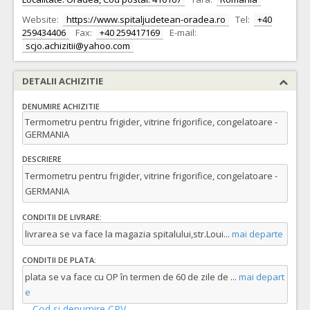
Website:
https://www.spitaljudetean-oradea.ro
Tel:
+40
259434406
Fax:
+40 259417169
E-mail:
scjo.achizitii@yahoo.com
DETALII ACHIZITIE
DENUMIRE ACHIZITIE
Termometru pentru frigider, vitrine frigorifice, congelatoare -
GERMANIA
DESCRIERE
Termometru pentru frigider, vitrine frigorifice, congelatoare -
GERMANIA
CONDITII DE LIVRARE:
livrarea se va face la magazia spitalului,str.Loui
...
mai departe
CONDITII DE PLATA:
plata se va face cu OP în termen de 60 de zile de
...
mai depart
e
Cod si denumire CPV