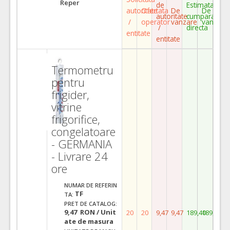
Reper
de
Estimata
autoritate
Ofertata
De
De
autoritate
cumparare
/
operator
vanzare
vanzare
/
directa
entitate
entitate
Termometru
pentru
frigider,
vitrine
frigorifice,
congelatoare
- GERMANIA
- Livrare 24
ore
NUMAR DE REFERIN
TF
TA:
PRET DE CATALOG:
9,47 RON / Unit
20
20
9,47
9,47
189,40
189,40
ate de masura