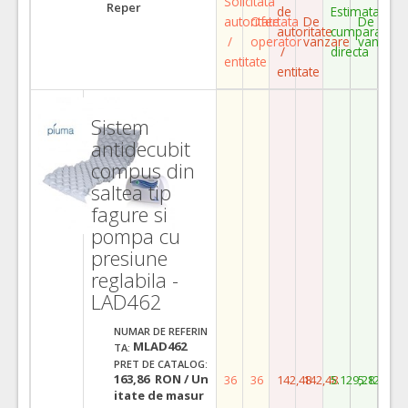
Solicitata
Reper
de
Estimata
autoritate
Ofertata
De
De
autoritate
cumparare
/
operator
vanzare
vanzare
/
directa
entitate
entitate
Sistem
antidecubit
compus din
saltea tip
fagure si
pompa cu
presiune
reglabila -
LAD462
NUMAR DE REFERIN
MLAD462
TA:
PRET DE CATALOG:
163,86 RON / Un
36
36
142,48
142,48
5.129,28
5.129,28
itate de masur