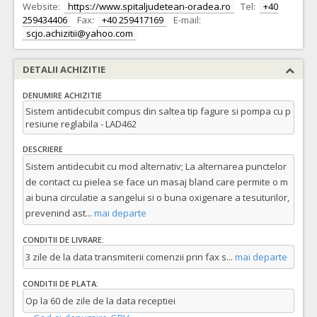
Website:
https://www.spitaljudetean-oradea.ro
Tel:
+40
259434406
Fax:
+40 259417169
E-mail:
scjo.achizitii@yahoo.com
DETALII ACHIZITIE
DENUMIRE ACHIZITIE
Sistem antidecubit compus din saltea tip fagure si pompa cu p
resiune reglabila - LAD462
DESCRIERE
Sistem antidecubit cu mod alternativ; La alternarea punctelor
de contact cu pielea se face un masaj bland care permite o m
ai buna circulatie a sangelui si o buna oxigenare a tesuturilor,
prevenind ast
...
mai departe
CONDITII DE LIVRARE:
3 zile de la data transmiterii comenzii prin fax s
...
mai departe
CONDITII DE PLATA:
Op la 60 de zile de la data receptiei