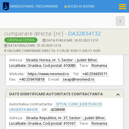
|
INREGISTRARE / RECUPERARE
ACCES IN SISTEM
RO
EN
cumparare directa: [nr] -
DA32834132
DATA PUBLICARE: 20.03.2023 12:51
OFERTA ACCEPTATA
DATE IDENTIFICARE OFERTANT
DATA FINALIZARE: 21.03.2023 13:16
VALOARE CUMPARARE DIRECTA: 5.129,28 RON (1.042,13 EUR)
Ofertant:
S.C. NEOMED S.R.L.
CIF:
8728108
Adresa:
Strada: Horea, nr. 1, Sector: -, Judet: Bihor,
Localitate: Oradea, Cod postal: 410080
Tara:
Romania
Website:
https://www.neomed.ro
Tel:
+40 259435571
Fax:
+40 259476818
E-mail:
seap@neomed.ro
DATE IDENTIFICARE AUTORITATE CONTRACTANTA
Autoritatea contractanta:
SPITAL CLINIC JUDETEAN DE
URGENTA BIHOR
CIF:
4208498
Adresa:
Strada: Republicii, nr. 37, Sector: -, Judet: Bihor,
Localitate: Oradea, Cod postal: 410167
Tara:
Romania