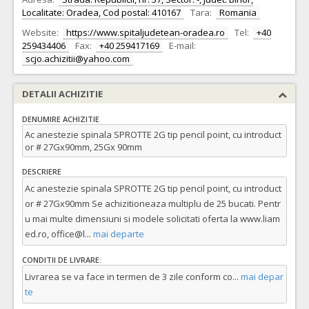
Localitate: Oradea, Cod postal: 410167
Tara:
Romania
Website:
https://www.spitaljudetean-oradea.ro
Tel:
+40
259434406
Fax:
+40 259417169
E-mail:
scjo.achizitii@yahoo.com
DETALII ACHIZITIE
DENUMIRE ACHIZITIE
Ac anestezie spinala SPROTTE 2G tip pencil point, cu introduct
or # 27Gx90mm, 25Gx 90mm
DESCRIERE
Ac anestezie spinala SPROTTE 2G tip pencil point, cu introduct
or # 27Gx90mm Se achizitioneaza multiplu de 25 bucati. Pentr
u mai multe dimensiuni si modele solicitati oferta la www.liam
ed.ro, office@l
...
mai departe
CONDITII DE LIVRARE:
Livrarea se va face in termen de 3 zile conform co
...
mai depar
te