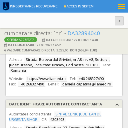
|
INREGISTRARE / RECUPERARE
ACCES IN SISTEM
RO
EN
cumparare directa: [nr] -
DA32894040
DATA PUBLICARE: 27.03.2023 14:48
OFERTA ACCEPTATA
DATE IDENTIFICARE OFERTANT
DATA FINALIZARE: 27.03.2023 14:52
VALOARE CUMPARARE DIRECTA: 3.285,00 RON (666,94 EUR)
Ofertant:
S.C. LIAMED S.R.L.
CIF:
10188824
Adresa:
Strada: Bulevardul Grivitei, nr A8, nr. A8, Sector: -,
Judet: Brasov, Localitate: Brasov, Cod postal: 500182
Tara:
Romania
Website:
https://www.liamed.ro
Tel:
+40 268327490
Fax:
+40 268327490
E-mail:
daniela.capatina@liamed.ro
DATE IDENTIFICARE AUTORITATE CONTRACTANTA
Autoritatea contractanta:
SPITAL CLINIC JUDETEAN DE
URGENTA BIHOR
CIF:
4208498
Adresa:
Strada: Republicii, nr. 37, Sector: -, Judet: Bihor,