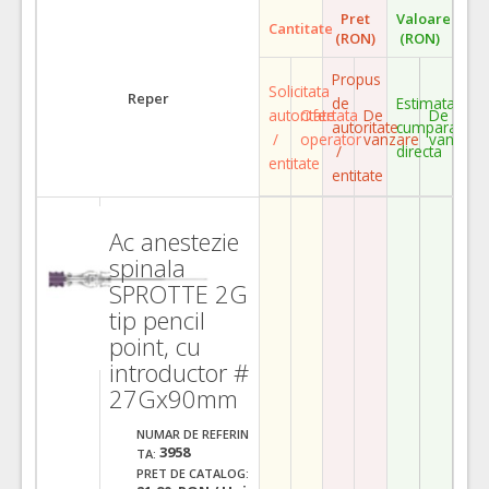
Pret
Valoare
Cantitate
(RON)
(RON)
Propus
Solicitata
Reper
de
Estimata
autoritate
Ofertata
De
De
autoritate
cumparare
/
operator
vanzare
vanzare
/
directa
entitate
entitate
Ac anestezie
spinala
SPROTTE 2G
tip pencil
point, cu
introductor #
27Gx90mm
NUMAR DE REFERIN
3958
TA:
PRET DE CATALOG: