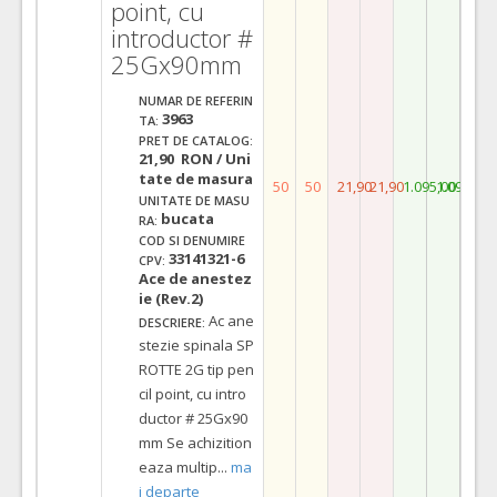
point, cu
introductor #
25Gx90mm
NUMAR DE REFERIN
3963
TA:
PRET DE CATALOG:
21,90 RON / Uni
tate de masura
50
50
21,90
21,90
1.095,00
1.095,00
UNITATE DE MASU
bucata
RA:
COD SI DENUMIRE
33141321-6
CPV:
Ace de anestez
ie (Rev.2)
Ac ane
DESCRIERE:
stezie spinala SP
ROTTE 2G tip pen
cil point, cu intro
ductor # 25Gx90
mm Se achizition
eaza multip
...
ma
i departe