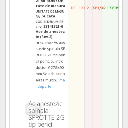
21,90 RON / Uni
tate de masura
100
100
21,90
21,90
2.190,00
2.190,00
UNITATE DE MASU
bucata
RA:
COD SI DENUMIRE
33141321-6
CPV:
Ace de anestez
ie (Rev.2)
Ac ane
DESCRIERE:
stezie spinala SP
ROTTE 2G tip pen
cil point, cu intro
ductor # 27Gx90
mm Se achizition
eaza multip
...
ma
i departe
Ac anestezie
spinala
SPROTTE 2G
tip pencil