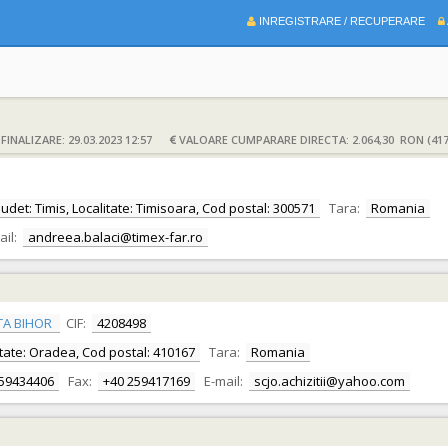
INREGISTRARE / RECUPERARE
INALIZARE: 29.03.2023 12:57
VALOARE CUMPARARE DIRECTA: 2.064,30 RON (417
Judet: Timis, Localitate: Timisoara, Cod postal: 300571
Tara:
Romania
ail:
andreea.balaci@timex-far.ro
TA BIHOR
CIF:
4208498
alitate: Oradea, Cod postal: 410167
Tara:
Romania
259434406
Fax:
+40 259417169
E-mail:
scjo.achizitii@yahoo.com