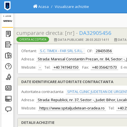
Acasa
Vizualizare achizitie
E - LICITATIE
MENIU
cumparare directa: [nr] -
DA32905456
DATA PUBLICARE: 28.03.2023 14:11
DATA F
OFERTA ACCEPTATA
DATE IDENTIFICARE OFERTANT
Ofertant:
S.C. TIMEX - FAR SRL S.R.L.
CIF:
28435056
Adresa:
Strada: Maresal Constantin Prezan, nr. 84, Sector: -, 
Website:
-
Tel:
+40 741943150
Fax:
+40 356421573
E-m
DATE IDENTIFICARE AUTORITATE CONTRACTANTA
Autoritatea contractanta:
SPITAL CLINIC JUDETEAN DE URGEN
Adresa:
Strada: Republicii, nr. 37, Sector: -, Judet: Bihor, Loc
Website:
https://www.spitaljudetean-oradea.ro
Tel:
+40 
DETALII ACHIZITIE