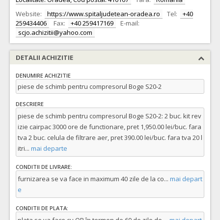
Website:
https://www.spitaljudetean-oradea.ro
Tel:
+40
259434406
Fax:
+40 259417169
E-mail:
scjo.achizitii@yahoo.com
DETALII ACHIZITIE
DENUMIRE ACHIZITIE
piese de schimb pentru compresorul Boge S20-2
DESCRIERE
piese de schimb pentru compresorul Boge S20-2: 2 buc. kit rev
izie cairpac 3000 ore de functionare, pret 1,950.00 lei/buc. fara
tva 2 buc. celula de filtrare aer, pret 390.00 lei/buc. fara tva 20 l
itri
...
mai departe
CONDITII DE LIVRARE:
furnizarea se va face in maximum 40 zile de la co
...
mai depart
e
CONDITII DE PLATA: