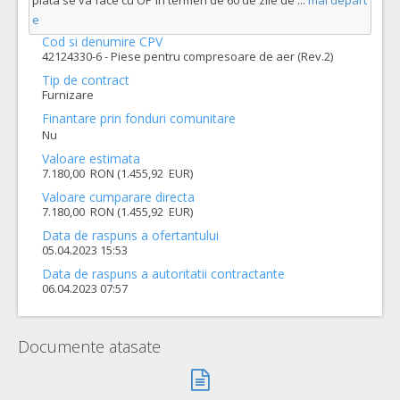
plata se va face cu OP în termen de 60 de zile de
...
mai depart
e
Cod si denumire CPV
42124330-6 - Piese pentru compresoare de aer (Rev.2)
Tip de contract
Furnizare
Finantare prin fonduri comunitare
Nu
Valoare estimata
7.180,00 RON (1.455,92 EUR)
Valoare cumparare directa
7.180,00 RON (1.455,92 EUR)
Data de raspuns a ofertantului
05.04.2023 15:53
Data de raspuns a autoritatii contractante
06.04.2023 07:57
Documente atasate