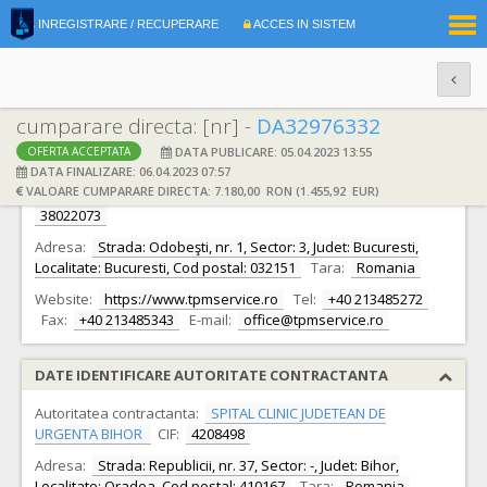
|
INREGISTRARE / RECUPERARE
ACCES IN SISTEM
RO
EN
cumparare directa: [nr] -
DA32976332
DATA PUBLICARE: 05.04.2023 13:55
OFERTA ACCEPTATA
DATE IDENTIFICARE OFERTANT
DATA FINALIZARE: 06.04.2023 07:57
VALOARE CUMPARARE DIRECTA: 7.180,00 RON (1.455,92 EUR)
Ofertant:
S.C. Tehnoplus Medical Service S.R.L.
CIF:
38022073
Adresa:
Strada: Odobeşti, nr. 1, Sector: 3, Judet: Bucuresti,
Localitate: Bucuresti, Cod postal: 032151
Tara:
Romania
Website:
https://www.tpmservice.ro
Tel:
+40 213485272
Fax:
+40 213485343
E-mail:
office@tpmservice.ro
DATE IDENTIFICARE AUTORITATE CONTRACTANTA
Autoritatea contractanta:
SPITAL CLINIC JUDETEAN DE
URGENTA BIHOR
CIF:
4208498
Adresa:
Strada: Republicii, nr. 37, Sector: -, Judet: Bihor,
Localitate: Oradea, Cod postal: 410167
Tara:
Romania