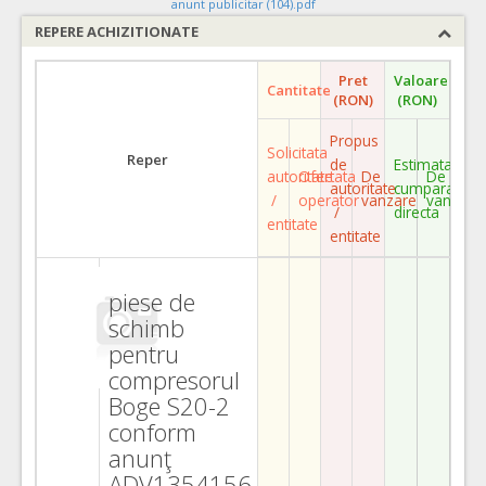
anunt publicitar (104).pdf
REPERE ACHIZITIONATE
Pret
Valoare
Cantitate
(RON)
(RON)
Propus
Solicitata
Reper
de
Estimata
autoritate
Ofertata
De
De
autoritate
cumparare
/
operator
vanzare
vanzare
/
directa
entitate
entitate
piese de
schimb
pentru
compresorul
Boge S20-2
conform
anunţ
ADV1354156