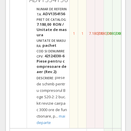
NUMAR DE REFERIN
ADV1354156
TA:
PRET DE CATALOG:
7.180,00 RON /
Unitate de mas
1
1
7.180,00
7.180,00
7.180,00
7.180,00
ura
UNITATE DE MASU
pachet
RA:
COD SI DENUMIRE
42124330-6
CPV:
Piese pentru c
ompresoare de
aer (Rev.2)
piese
DESCRIERE:
de schimb pentr
u compresorul B
oge S20-2: 2 buc.
kit revizie cairpa
c 3000 ore de fun
ctionare, p
...
mai
departe