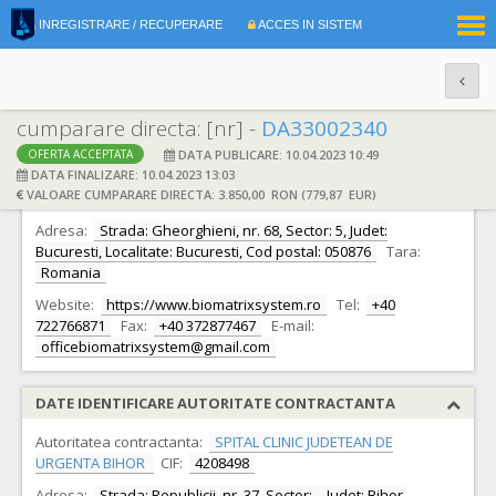
|
INREGISTRARE / RECUPERARE
ACCES IN SISTEM
RO
EN
cumparare directa: [nr] -
DA33002340
DATA PUBLICARE: 10.04.2023 10:49
OFERTA ACCEPTATA
DATE IDENTIFICARE OFERTANT
DATA FINALIZARE: 10.04.2023 13:03
VALOARE CUMPARARE DIRECTA: 3.850,00 RON (779,87 EUR)
Ofertant:
S.C. BIOMATRIX SYSTEM S.R.L.
CIF:
30019587
Adresa:
Strada: Gheorghieni, nr. 68, Sector: 5, Judet:
Bucuresti, Localitate: Bucuresti, Cod postal: 050876
Tara:
Romania
Website:
https://www.biomatrixsystem.ro
Tel:
+40
722766871
Fax:
+40 372877467
E-mail:
officebiomatrixsystem@gmail.com
DATE IDENTIFICARE AUTORITATE CONTRACTANTA
Autoritatea contractanta:
SPITAL CLINIC JUDETEAN DE
URGENTA BIHOR
CIF:
4208498
Adresa:
Strada: Republicii, nr. 37, Sector: -, Judet: Bihor,