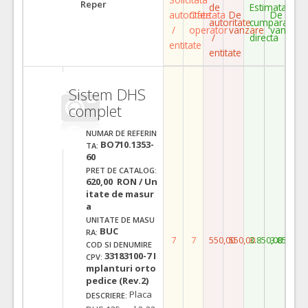
Reper
de
Estimata
autoritate
Ofertata
De
De
autoritate
cumparare
/
operator
vanzare
vanzare
/
directa
entitate
entitate
Sistem DHS
complet
NUMAR DE REFERIN
BO710.1353-
TA:
60
PRET DE CATALOG:
620,00 RON / Un
itate de masur
a
UNITATE DE MASU
BUC
RA:
7
7
550,00
550,00
3.850,00
3.850,00
COD SI DENUMIRE
33183100-7 I
CPV:
mplanturi orto
pedice (Rev.2)
Placa
DESCRIERE: