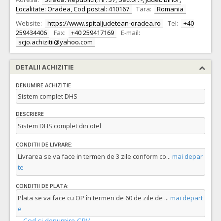
Localitate: Oradea, Cod postal: 410167
Tara:
Romania
Website:
https://www.spitaljudetean-oradea.ro
Tel:
+40
259434406
Fax:
+40 259417169
E-mail:
scjo.achizitii@yahoo.com
DETALII ACHIZITIE
DENUMIRE ACHIZITIE
Sistem complet DHS
DESCRIERE
Sistem DHS complet din otel
CONDITII DE LIVRARE:
Livrarea se va face in termen de 3 zile conform co
...
mai depar
te
CONDITII DE PLATA:
Plata se va face cu OP în termen de 60 de zile de
...
mai depart
e
Cod si denumire CPV