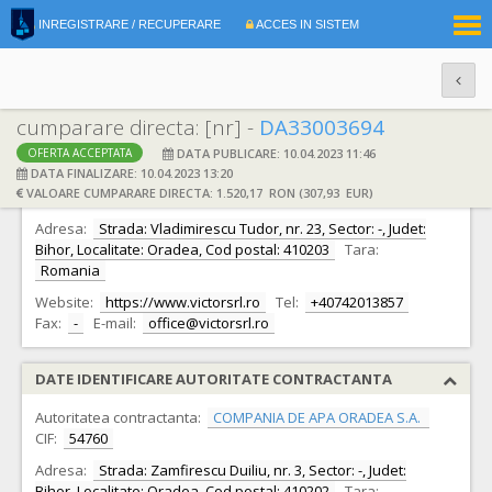
|
INREGISTRARE / RECUPERARE
ACCES IN SISTEM
RO
EN
cumparare directa: [nr] -
DA33003694
DATA PUBLICARE: 10.04.2023 11:46
OFERTA ACCEPTATA
DATE IDENTIFICARE OFERTANT
DATA FINALIZARE: 10.04.2023 13:20
VALOARE CUMPARARE DIRECTA: 1.520,17 RON (307,93 EUR)
Ofertant:
S.C. Victor S.R.L.
CIF:
68170
Adresa:
Strada: Vladimirescu Tudor, nr. 23, Sector: -, Judet:
Bihor, Localitate: Oradea, Cod postal: 410203
Tara:
Romania
Website:
https://www.victorsrl.ro
Tel:
+40742013857
Fax:
-
E-mail:
office@victorsrl.ro
DATE IDENTIFICARE AUTORITATE CONTRACTANTA
Autoritatea contractanta:
COMPANIA DE APA ORADEA S.A.
CIF:
54760
Adresa:
Strada: Zamfirescu Duiliu, nr. 3, Sector: -, Judet:
Bihor, Localitate: Oradea, Cod postal: 410202
Tara: