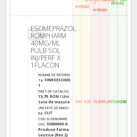
/
directa
entitate
entitate
ESOMEPRAZOL
ROMPHARM
40MG/ML
PULB SOL
INJ/PERF X
1FLACON
NUMAR DE REFERIN
FINRXESOM0
TA:
1
PRET DE CATALOG:
15,70 RON / Uni
500
500
15,00
15,00
7.500,00
7.500,00
tate de masura
UNITATE DE MASU
CUT
RA:
COD SI DENUMIRE
33600000-6
CPV:
Produse farma
ceutice (Rev.2)