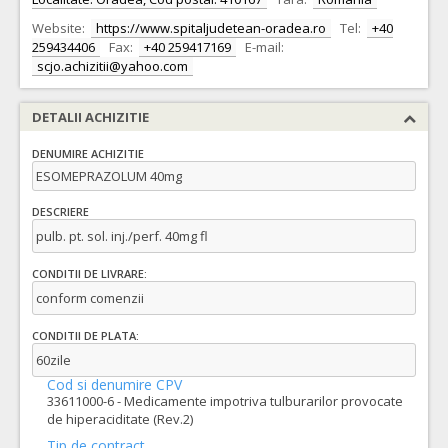
Website:
https://www.spitaljudetean-oradea.ro
Tel:
+40
259434406
Fax:
+40 259417169
E-mail:
scjo.achizitii@yahoo.com
DETALII ACHIZITIE
DENUMIRE ACHIZITIE
ESOMEPRAZOLUM 40mg
DESCRIERE
pulb. pt. sol. inj./perf. 40mg fl
CONDITII DE LIVRARE:
conform comenzii
CONDITII DE PLATA:
60zile
Cod si denumire CPV
33611000-6 - Medicamente impotriva tulburarilor provocate
de hiperaciditate (Rev.2)
Tip de contract