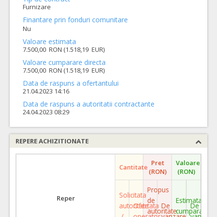
Furnizare
Finantare prin fonduri comunitare
Nu
Valoare estimata
7.500,00 RON (1.518,19 EUR)
Valoare cumparare directa
7.500,00 RON (1.518,19 EUR)
Data de raspuns a ofertantului
21.04.2023 14:16
Data de raspuns a autoritatii contractante
24.04.2023 08:29
REPERE ACHIZITIONATE
Pret
Valoare
Cantitate
(RON)
(RON)
Propus
Solicitata
Reper
de
Estimata
autoritate
Ofertata
De
De
autoritate
cumparare
/
operator
vanzare
vanzare