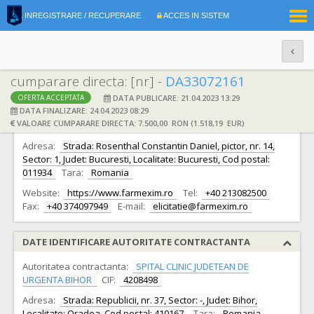
|
INREGISTRARE / RECUPERARE
ACCES IN SISTEM
RO
EN
cumparare directa: [nr] -
DA33072161
DATA PUBLICARE: 21.04.2023 13:29
OFERTA ACCEPTATA
DATE IDENTIFICARE OFERTANT
DATA FINALIZARE: 24.04.2023 08:29
VALOARE CUMPARARE DIRECTA: 7.500,00 RON (1.518,19 EUR)
Ofertant:
S.C. FARMEXIM S.A. S.A.
CIF:
335278
Adresa:
Strada: Rosenthal Constantin Daniel, pictor, nr. 14,
Sector: 1, Judet: Bucuresti, Localitate: Bucuresti, Cod postal:
011934
Tara:
Romania
Website:
https://www.farmexim.ro
Tel:
+40 213082500
Fax:
+40 374097949
E-mail:
elicitatie@farmexim.ro
DATE IDENTIFICARE AUTORITATE CONTRACTANTA
Autoritatea contractanta:
SPITAL CLINIC JUDETEAN DE
URGENTA BIHOR
CIF:
4208498
Adresa:
Strada: Republicii, nr. 37, Sector: -, Judet: Bihor,
Localitate: Oradea, Cod postal: 410167
Tara:
Romania