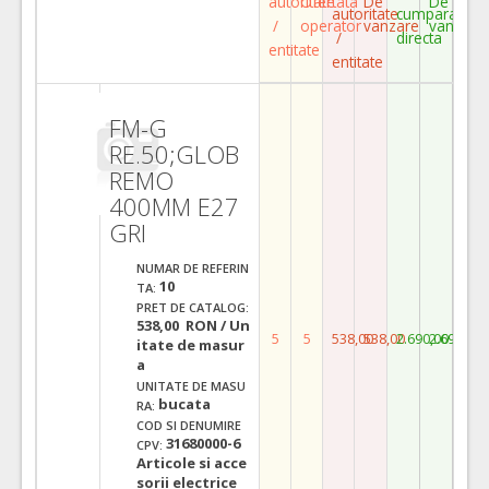
autoritate
Ofertata
De
De
autoritate
cumparare
/
operator
vanzare
vanzare
/
directa
entitate
entitate
FM-G
RE.50;GLOB
REMO
400MM E27
GRI
NUMAR DE REFERIN
10
TA:
PRET DE CATALOG:
538,00 RON / Un
5
5
538,00
538,00
2.690,00
2.690,00
itate de masur
a
UNITATE DE MASU
bucata
RA:
COD SI DENUMIRE
31680000-6
CPV:
Articole si acce
sorii electrice