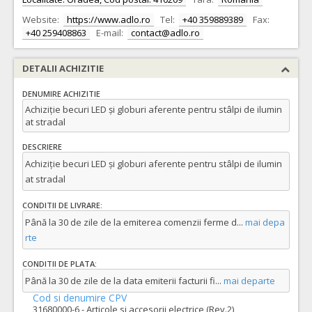
Website:
https://www.adlo.ro
Tel:
+40 359889389
Fax:
+40 259408863
E-mail:
contact@adlo.ro
DETALII ACHIZITIE
DENUMIRE ACHIZITIE
Achiziție becuri LED și globuri aferente pentru stâlpi de ilumin
at stradal
DESCRIERE
Achiziție becuri LED și globuri aferente pentru stâlpi de ilumin
at stradal
CONDITII DE LIVRARE:
Până la 30 de zile de la emiterea comenzii ferme d
...
mai depa
rte
CONDITII DE PLATA:
Până la 30 de zile de la data emiterii facturii fi
...
mai departe
Cod si denumire CPV
31680000-6 - Articole si accesorii electrice (Rev.2)