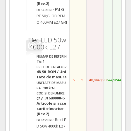
(Rev.2)
FM-G
DESCRIERE:
RE.50;GLOB REM
O 400MM E27 GRI
Bec LED 50w
4000k E27
NUMAR DE REFERIN
1
TA:
PRET DE CATALOG:
48,90 RON / Uni
tate de masura
5
5
48,90
48,90
244,50
244,50
UNITATE DE MASU
metru
RA:
COD SI DENUMIRE
31680000-6
CPV:
Articole si acce
sorii electrice
(Rev.2)
Bec LE
DESCRIERE:
D 50w 4000k E27