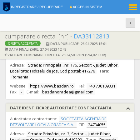
|
INREGISTRARE / RECUPERARE
ACCES IN SISTEM
RO
EN
cumparare directa: [nr] -
DA33112813
DATA PUBLICARE: 26.04.2023 15:01
OFERTA ACCEPTATA
DATE IDENTIFICARE OFERTANT
DATA FINALIZARE: 27.04.2023 12:48
VALOARE CUMPARARE DIRECTA: 2.934,50 RON (594,02 EUR)
Ofertant:
SC BASDAN SRL
CIF:
11576522
Adresa:
Strada: Principala , nr. 176, Sector: -, Judet: Bihor,
Localitate: Hidiselu de Jos, Cod postal: 417276
Tara:
Romania
Website:
https://www.basdan.ro
Tel:
+40 730109331
Fax:
-
E-mail:
basdanoradea@gmail.com
DATE IDENTIFICARE AUTORITATE CONTRACTANTA
Autoritatea contractanta:
SOCIETATEA AGENTIA DE
DEZVOLTARE LOCALA ORADEA S.A.
CIF:
24734055
Adresa:
Strada: Primăriei, nr. 3, Sector: -, Judet: Bihor,
Localitate: Oradea, Cod postal: 410209
Tara:
Romania