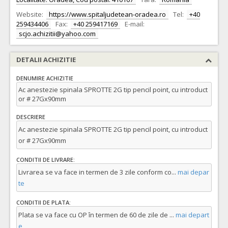
Website:
https://www.spitaljudetean-oradea.ro
Tel:
+40
259434406
Fax:
+40 259417169
E-mail:
scjo.achizitii@yahoo.com
DETALII ACHIZITIE
DENUMIRE ACHIZITIE
Ac anestezie spinala SPROTTE 2G tip pencil point, cu introduct
or # 27Gx90mm
DESCRIERE
Ac anestezie spinala SPROTTE 2G tip pencil point, cu introduct
or # 27Gx90mm
CONDITII DE LIVRARE:
Livrarea se va face in termen de 3 zile conform co
...
mai depar
te
CONDITII DE PLATA:
Plata se va face cu OP în termen de 60 de zile de
...
mai depart
e