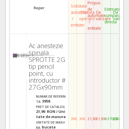
Propus
Solicitata
Reper
de
Estimata
autoritate
Ofertata
De
De
autoritate
cumparare
/
operator
vanzare
vanzare
/
directa
entitate
entitate
Ac anestezie
spinala
SPROTTE 2G
tip pencil
point, cu
introductor #
27Gx90mm
NUMAR DE REFERIN
3958
TA:
PRET DE CATALOG:
21,90 RON / Uni
tate de masura
300
300
21,90
21,90
6.570,00
6.570,00
UNITATE DE MASU
bucata
RA: