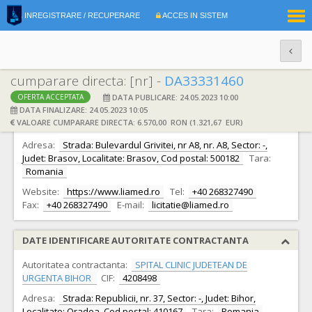
|
INREGISTRARE / RECUPERARE
ACCES IN SISTEM
RO
EN
cumparare directa: [nr] -
DA33331460
DATA PUBLICARE: 24.05.2023 10:00
OFERTA ACCEPTATA
DATE IDENTIFICARE OFERTANT
DATA FINALIZARE: 24.05.2023 10:05
VALOARE CUMPARARE DIRECTA: 6.570,00 RON (1.321,67 EUR)
Ofertant:
S.C. LIAMED S.R.L.
CIF:
10188824
Adresa:
Strada: Bulevardul Grivitei, nr A8, nr. A8, Sector: -,
Judet: Brasov, Localitate: Brasov, Cod postal: 500182
Tara:
Romania
Website:
https://www.liamed.ro
Tel:
+40 268327490
Fax:
+40 268327490
E-mail:
licitatie@liamed.ro
DATE IDENTIFICARE AUTORITATE CONTRACTANTA
Autoritatea contractanta:
SPITAL CLINIC JUDETEAN DE
URGENTA BIHOR
CIF:
4208498
Adresa:
Strada: Republicii, nr. 37, Sector: -, Judet: Bihor,
Localitate: Oradea, Cod postal: 410167
Tara:
Romania