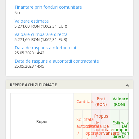
Finantare prin fonduri comunitare
Nu
Valoare estimata
5.271,60 RON (1.062,31 EUR)
Valoare cumparare directa
5.271,60 RON (1.062,31 EUR)
Data de raspuns a ofertantului
25.05.2023 14:42
Data de raspuns a autoritatii contractante
25.05.2023 14:45
REPERE ACHIZITIONATE
Pret
Valoare
Cantitate
(RON)
(RON)
Propus
Solicitata
Reper
de
Estimata
autoritate
Ofertata
De
De
autoritate
cumparare
/
operator
vanzare
vanzare
/
directa