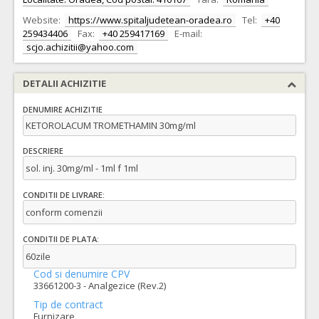
Website:
https://www.spitaljudetean-oradea.ro
Tel:
+40
259434406
Fax:
+40 259417169
E-mail:
scjo.achizitii@yahoo.com
DETALII ACHIZITIE
DENUMIRE ACHIZITIE
KETOROLACUM TROMETHAMIN 30mg/ml
DESCRIERE
sol. inj. 30mg/ml - 1ml f 1ml
CONDITII DE LIVRARE:
conform comenzii
CONDITII DE PLATA:
60zile
Cod si denumire CPV
33661200-3 - Analgezice (Rev.2)
Tip de contract
Furnizare