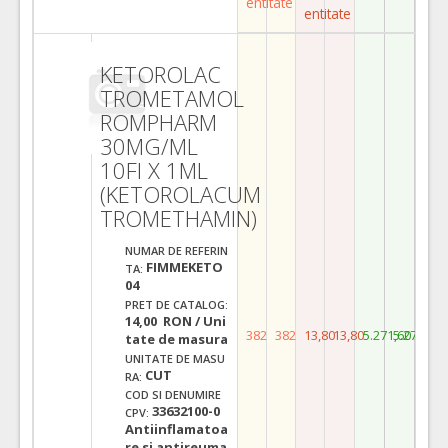
entitate
entitate
KETOROLAC
TROMETAMOL
ROMPHARM
30MG/ML
10FI X 1ML
(KETOROLACUM
TROMETHAMIN)
NUMAR DE REFERIN
FIMMEKETO
TA:
04
PRET DE CATALOG:
14,00 RON / Uni
382
382
13,80
13,80
5.271,60
5.271,60
tate de masura
UNITATE DE MASU
CUT
RA:
COD SI DENUMIRE
33632100-0
CPV:
Antiinflamatoa
re si antireuma