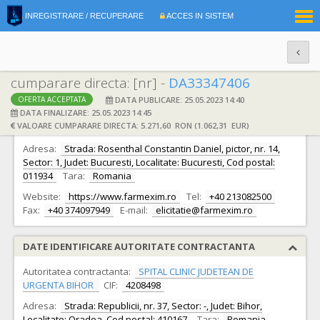
|
INREGISTRARE / RECUPERARE
ACCES IN SISTEM
RO
EN
cumparare directa: [nr] -
DA33347406
DATA PUBLICARE: 25.05.2023 14:40
OFERTA ACCEPTATA
DATE IDENTIFICARE OFERTANT
DATA FINALIZARE: 25.05.2023 14:45
VALOARE CUMPARARE DIRECTA: 5.271,60 RON (1.062,31 EUR)
Ofertant:
S.C. FARMEXIM S.A. S.A.
CIF:
335278
Adresa:
Strada: Rosenthal Constantin Daniel, pictor, nr. 14,
Sector: 1, Judet: Bucuresti, Localitate: Bucuresti, Cod postal:
011934
Tara:
Romania
Website:
https://www.farmexim.ro
Tel:
+40 213082500
Fax:
+40 374097949
E-mail:
elicitatie@farmexim.ro
DATE IDENTIFICARE AUTORITATE CONTRACTANTA
Autoritatea contractanta:
SPITAL CLINIC JUDETEAN DE
URGENTA BIHOR
CIF:
4208498
Adresa:
Strada: Republicii, nr. 37, Sector: -, Judet: Bihor,
Localitate: Oradea, Cod postal: 410167
Tara:
Romania