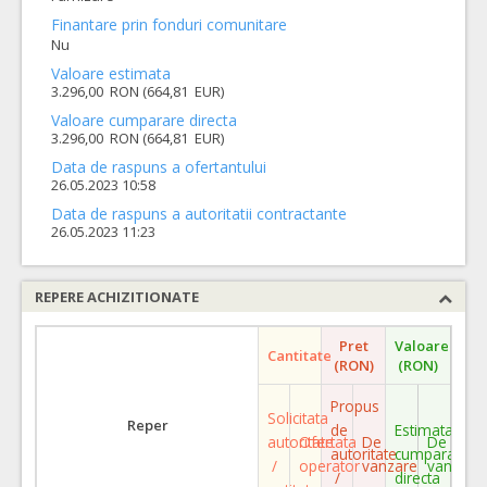
Finantare prin fonduri comunitare
Nu
Valoare estimata
3.296,00 RON (664,81 EUR)
Valoare cumparare directa
3.296,00 RON (664,81 EUR)
Data de raspuns a ofertantului
26.05.2023 10:58
Data de raspuns a autoritatii contractante
26.05.2023 11:23
REPERE ACHIZITIONATE
Pret
Valoare
Cantitate
(RON)
(RON)
Propus
Solicitata
Reper
de
Estimata
autoritate
Ofertata
De
De
autoritate
cumparare
/
operator
vanzare
vanzare
/
directa