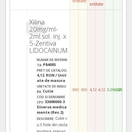
entitate
entitate
Xilina
20mg/ml-
2ml.sol. inj. x
5-Zentiva
LIDOCAINUM
NUMAR DE REFERIN
P84085
TA:
PRET DE CATALOG:
4,12 RON / Unit
ate de masura
UNITATE DE MASU
800
800
4,12
4,12
3.296,00
3.296,00
Cutie
RA:
COD SI DENUMIRE
33690000-3
CPV:
Diverse medica
mente (Rev.2)
Cutie c
DESCRIERE:
u 5 fiole din sticla
incolora, prevaz