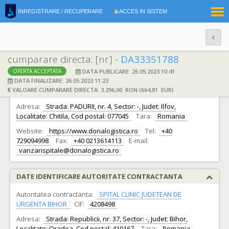
|
INREGISTRARE / RECUPERARE
ACCES IN SISTEM
RO
EN
cumparare directa: [nr] -
DA33351788
DATA PUBLICARE: 26.05.2023 10:41
OFERTA ACCEPTATA
DATE IDENTIFICARE OFERTANT
DATA FINALIZARE: 26.05.2023 11:23
VALOARE CUMPARARE DIRECTA: 3.296,00 RON (664,81 EUR)
Ofertant:
S.C. DONA. LOGISTICA S.A.
CIF:
33358111
Adresa:
Strada: PADURII, nr. 4, Sector: -, Judet: Ilfov,
Localitate: Chitila, Cod postal: 077045
Tara:
Romania
Website:
https://www.donalogistica.ro
Tel:
+40
729094998
Fax:
+40 0213614113
E-mail:
vanzarispitale@donalogistica.ro
DATE IDENTIFICARE AUTORITATE CONTRACTANTA
Autoritatea contractanta:
SPITAL CLINIC JUDETEAN DE
URGENTA BIHOR
CIF:
4208498
Adresa:
Strada: Republicii, nr. 37, Sector: -, Judet: Bihor,
Localitate: Oradea, Cod postal: 410167
Tara:
Romania