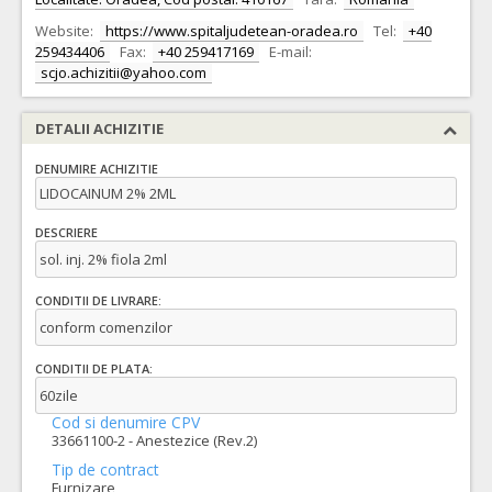
Website:
https://www.spitaljudetean-oradea.ro
Tel:
+40
259434406
Fax:
+40 259417169
E-mail:
scjo.achizitii@yahoo.com
DETALII ACHIZITIE
DENUMIRE ACHIZITIE
LIDOCAINUM 2% 2ML
DESCRIERE
sol. inj. 2% fiola 2ml
CONDITII DE LIVRARE:
conform comenzilor
CONDITII DE PLATA:
60zile
Cod si denumire CPV
33661100-2 - Anestezice (Rev.2)
Tip de contract
Furnizare