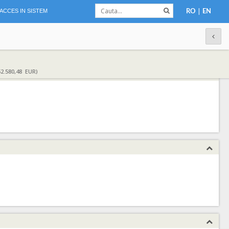
|
ACCES IN SISTEM
RO
EN
2.580,48 EUR)