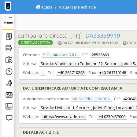
Acasa
Vizualizare achizitie
E - LICITATIE
MENIU
cumparare directa: [nr] -
DA33359919
DATA PUBLICARE: 29.05.2023 10:42
DATA F
OFERTA ACCEPTATA
DATE IDENTIFICARE OFERTANT
Ofertant:
S.C. Laitokset S.R.L.
CIF:
28528660
Adresa:
Strada: Vladimirescu Tudor, nr. 32, Sector: -, Judet: 
Website:
-
Tel:
+40 261710248
Fax:
+40 261710248
E-m
DATE IDENTIFICARE AUTORITATE CONTRACTANTA
Autoritatea contractanta:
MUNICIPIUL ORADEA
CIF:
423048
Adresa:
Strada: Unirii, nr. 1, Sector: -, Judet: Bihor, Localita
Website:
https://www.oradea.ro
Tel:
+4 0259437000
Fax:
DETALII ACHIZITIE