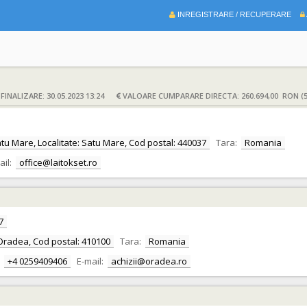
INREGISTRARE / RECUPERARE
INALIZARE: 30.05.2023 13:24
VALOARE CUMPARARE DIRECTA: 260.694,00 RON (5
Satu Mare, Localitate: Satu Mare, Cod postal: 440037
Tara:
Romania
ail:
office@laitokset.ro
7
te: Oradea, Cod postal: 410100
Tara:
Romania
+4 0259409406
E-mail:
achizii@oradea.ro