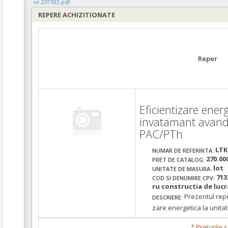
nr.201933.pdf
REPERE ACHIZITIONATE
Reper
Eficientizare energ
invatamant avan
PAC/PTh
LTK
NUMAR DE REFERINTA:
270.00
PRET DE CATALOG:
lot
UNITATE DE MASURA:
713
COD SI DENUMIRE CPV:
ru constructia de lucra
Prezentul repe
DESCRIERE:
zare energetica la unitat
* Preturile