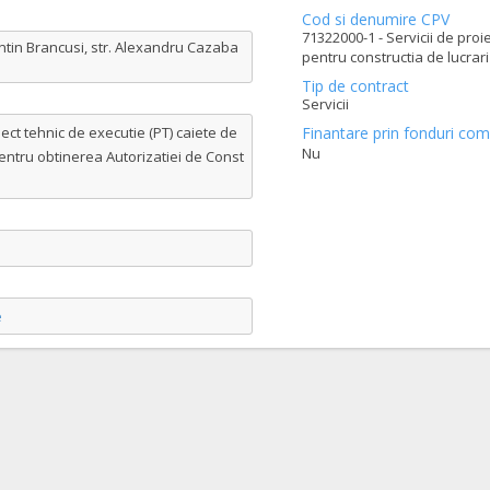
Cod si denumire CPV
71322000-1 - Servicii de proi
antin Brancusi, str. Alexandru Cazaba
pentru constructia de lucrari
Tip de contract
Servicii
ct tehnic de executie (PT) caiete de
Finantare prin fonduri com
Nu
pentru obtinerea Autorizatiei de Const
e