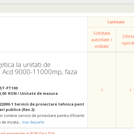
Cantitate
Solicitata
Ofert
autoritate /
opera
entitate
etica la unitati de
d Acd 9000-11000mp, faza
ST-PT100
1
1
0,00 RON / Unitate de masura
22000-1 Servicii de proiectare tehnica pent
ri publice (Rev.2)
r contine servicii de proiectare pentru Eficienti
i de invata
...
mai departe
 sunt exprimate in RON fara TVA