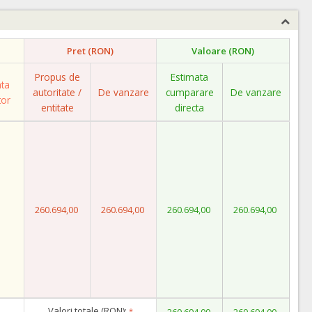
Pret (RON)
Valoare (RON)
Propus de
Estimata
ata
autoritate /
De vanzare
cumparare
De vanzare
tor
entitate
directa
260.694,00
260.694,00
260.694,00
260.694,00
Valori totale (RON):
*