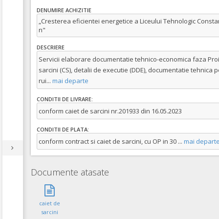
DENUMIRE ACHIZITIE
„Cresterea eficientei energetice a Liceului Tehnologic Const
n"
DESCRIERE
Servicii elaborare documentatie tehnico-economica faza Proie
sarcini (CS), detalii de executie (DDE), documentatie tehnica 
rui
...
mai departe
CONDITII DE LIVRARE:
conform caiet de sarcini nr.201933 din 16.05.2023
CONDITII DE PLATA:
conform contract si caiet de sarcini, cu OP in 30
...
mai depart
Documente atasate
caiet de
sarcini