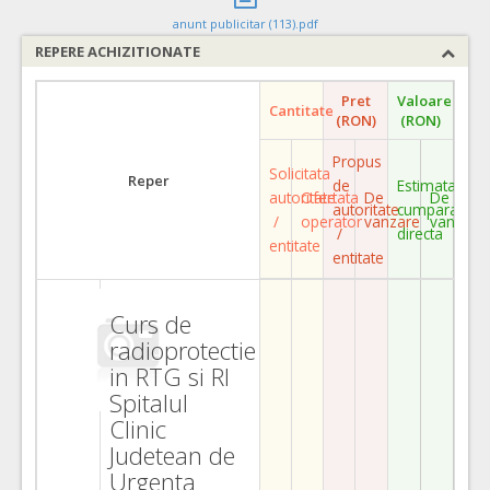
anunt publicitar (113).pdf
REPERE ACHIZITIONATE
Pret
Valoare
Cantitate
(RON)
(RON)
Propus
Solicitata
Reper
de
Estimata
autoritate
Ofertata
De
De
autoritate
cumparare
/
operator
vanzare
vanzare
/
directa
entitate
entitate
Curs de
radioprotectie
in RTG si RI
Spitalul
Clinic
Judetean de
Urgenta