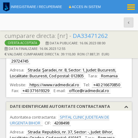
|
INREGISTRARE / RECUPERARE
ACCES IN SISTEM
RO
EN
cumparare directa: [nr] -
DA33471262
DATA PUBLICARE: 16.06.2023 08:00
OFERTA ACCEPTATA
DATE IDENTIFICARE OFERTANT
DATA FINALIZARE: 16.06.2023 12:55
VALOARE CUMPARARE DIRECTA: 39.110,00 RON (7.887,31 EUR)
Ofertant:
S.C. Ac Rad Medical Consult&Service S.R.L.
CIF:
29724745
Adresa:
Strada: Şaradei, nr. 8, Sector: 1, Judet: Bucuresti,
Localitate: Bucuresti, Cod postal: 012805
Tara:
Romania
Website:
https://www.radmedical.ro
Tel:
+40 216670850
Fax:
+40 371619329
E-mail:
office@radmedical.ro
DATE IDENTIFICARE AUTORITATE CONTRACTANTA
Autoritatea contractanta:
SPITAL CLINIC JUDETEAN DE
URGENTA BIHOR
CIF:
4208498
Adresa:
Strada: Republicii, nr. 37, Sector: -, Judet: Bihor,
Localitate: Oradea, Cod postal: 410167
Tara:
Romania