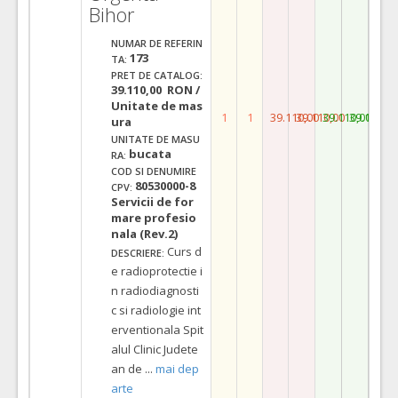
Bihor
NUMAR DE REFERIN
173
TA:
PRET DE CATALOG:
39.110,00 RON /
Unitate de mas
1
1
39.110,00
39.110,00
39.110,00
39.110,0
ura
UNITATE DE MASU
bucata
RA:
COD SI DENUMIRE
80530000-8
CPV:
Servicii de for
mare profesio
nala (Rev.2)
Curs d
DESCRIERE:
e radioprotectie i
n radiodiagnosti
c si radiologie int
erventionala Spit
alul Clinic Judete
an de
...
mai dep
arte