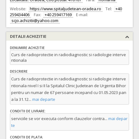
Website:
https://www.spitaljudetean-oradea.ro
Tel:
+40
259434406
Fax:
+40 259417169
E-mail:
scjo.achizitii@yahoo.com
DETALII ACHIZITIE
DENUMIRE ACHIZITIE
Curs de radioprotectie in radiodiagnostic si radiologie interve
ntionala
DESCRIERE
Curs de radioprotectie in radiodiagnostic si radiologie interve
ntionala nivel I si II la Spitalul Clinic Judetean de Urgenta Bihor
pentru un numar de 67 persoane incepand cu 01.05.2023 pan
a la 31.12
...
mai departe
CONDITII DE LIVRARE:
serviciile se vor executa conform clauzelor contra
...
mai depar
te
CONDITII DE PLATA: