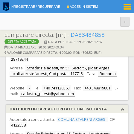
|
INREGISTRARE / RECUPERARE
ACCES IN SISTEM
RO
EN
cumparare directa: [nr] -
DA33484853
DATA PUBLICARE: 19.06.2023 12:37
OFERTA ACCEPTATA
DATE IDENTIFICARE OFERTANT
DATA FINALIZARE: 20.06.2023 09:34
VALOARE CUMPARARE DIRECTA: 4.000,00 RON (806,52 EUR)
Ofertant:
S.C. SENIOR TERRA CONSULT SRL S.R.L.
CIF:
28719244
Adresa:
Strada: Paladesti, nr. 51, Sector: -, Judet: Arges,
Localitate: stefanesti, Cod postal: 117715
Tara:
Romania
Website:
-
Tel:
+40 741120363
Fax:
+40 348819881
E-
mail:
cadastru_pitesti@yahoo.com
DATE IDENTIFICARE AUTORITATE CONTRACTANTA
Autoritatea contractanta:
COMUNA STALPENI ARGES
CIF:
4122558
Adresa:
Strada: Principala, nr. 16, Sector: -, Judet: Arges,