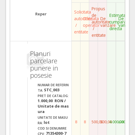
Propus
Solicitata
Reper
de
Estimata
autoritate
Ofertata
De
De
autoritate
cumparare
/
operator
vanzare
vanzare
/
directa
entitate
entitate
Planuri
parcelare
punere in
posesie
NUMAR DE REFERIN
STC_003
TA:
PRET DE CATALOG:
1.000,00 RON /
Unitate de mas
ura
UNITATE DE MASU
8
8
500,00
500,00
4.000,00
4.000,00
lot
RA:
COD SI DENUMIRE
71354300-7
CPV: