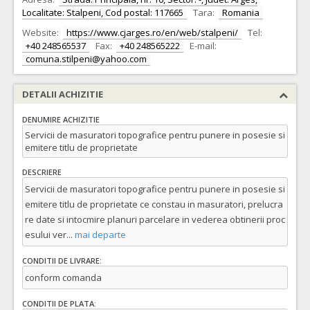
Localitate: Stalpeni, Cod postal: 117665
Tara:
Romania
Website:
https://www.cjarges.ro/en/web/stalpeni/
Tel:
+40 248565537
Fax:
+40 248565222
E-mail:
comuna.stilpeni@yahoo.com
DETALII ACHIZITIE
DENUMIRE ACHIZITIE
Servicii de masuratori topografice pentru punere in posesie si
emitere titlu de proprietate
DESCRIERE
Servicii de masuratori topografice pentru punere in posesie si
emitere titlu de proprietate ce constau in masuratori, prelucra
re date si intocmire planuri parcelare in vederea obtinerii proc
esului ver
...
mai departe
CONDITII DE LIVRARE:
conform comanda
CONDITII DE PLATA: