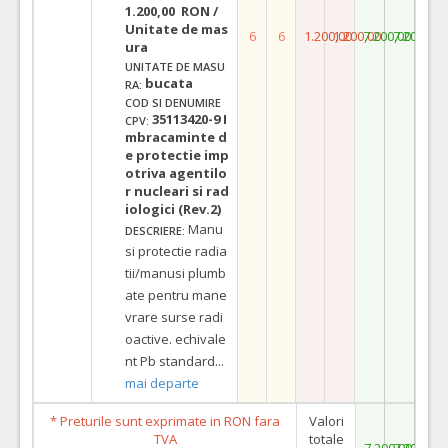
1.200,00 RON /
Unitate de mas
6
6
1.200,00
1.200,00
7.200,00
7.200,00
ura
UNITATE DE MASU
bucata
RA:
COD SI DENUMIRE
35113420-9 I
CPV:
mbracaminte d
e protectie imp
otriva agentilo
r nucleari si rad
iologici (Rev.2)
Manu
DESCRIERE:
si protectie radia
tii/manusi plumb
ate pentru mane
vrare surse radi
oactive. echivale
nt Pb standard
...
mai departe
* Preturile sunt exprimate in RON fara
Valori
TVA
totale
7.200,00
7.200,00