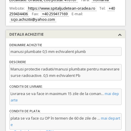
Website:
https://www.spitaljudetean-oradea.ro
Tel:
+40
259434406
Fax:
+40 259417169
E-mail:
scjo.achizitii@yahoo.com
DETALII ACHIZITIE
DENUMIRE ACHIZITIE
manusi plumbate 0,5 mm echivalent plumb
DESCRIERE
Manusi protectie radiatii/manusi plumbate pentru manevrare
surse radioactive. 0,5 mm echivalent Pb
CONDITII DE LIVRARE:
Livrarea se va face in maximum 15 zile de la coman
...
mai dep
arte
CONDITII DE PLATA:
plata se va face cu OP în termen de 60 de zile de
...
mai depart
e