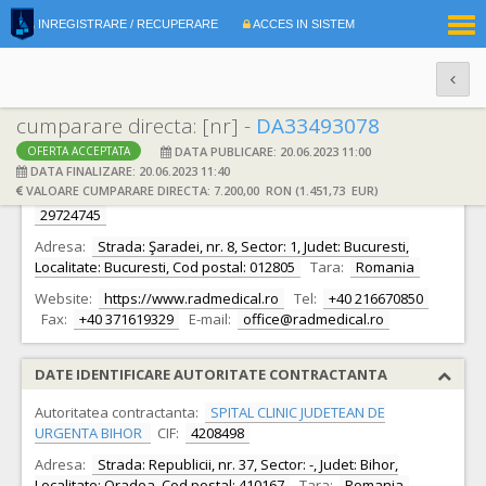
|
INREGISTRARE / RECUPERARE
ACCES IN SISTEM
RO
EN
cumparare directa: [nr] -
DA33493078
DATA PUBLICARE: 20.06.2023 11:00
OFERTA ACCEPTATA
DATE IDENTIFICARE OFERTANT
DATA FINALIZARE: 20.06.2023 11:40
VALOARE CUMPARARE DIRECTA: 7.200,00 RON (1.451,73 EUR)
Ofertant:
S.C. Ac Rad Medical Consult&Service S.R.L.
CIF:
29724745
Adresa:
Strada: Şaradei, nr. 8, Sector: 1, Judet: Bucuresti,
Localitate: Bucuresti, Cod postal: 012805
Tara:
Romania
Website:
https://www.radmedical.ro
Tel:
+40 216670850
Fax:
+40 371619329
E-mail:
office@radmedical.ro
DATE IDENTIFICARE AUTORITATE CONTRACTANTA
Autoritatea contractanta:
SPITAL CLINIC JUDETEAN DE
URGENTA BIHOR
CIF:
4208498
Adresa:
Strada: Republicii, nr. 37, Sector: -, Judet: Bihor,
Localitate: Oradea, Cod postal: 410167
Tara:
Romania