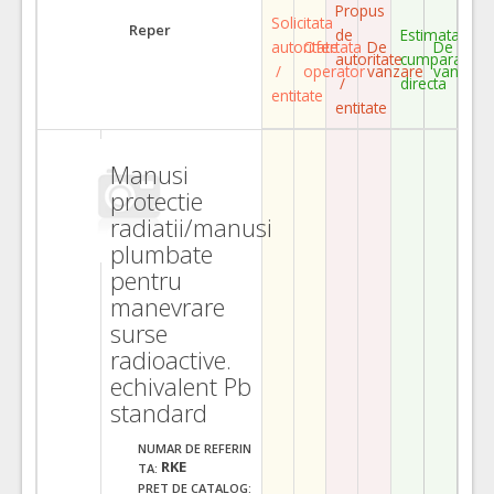
Propus
Solicitata
Reper
de
Estimata
autoritate
Ofertata
De
De
autoritate
cumparare
/
operator
vanzare
vanzare
/
directa
entitate
entitate
Manusi
protectie
radiatii/manusi
plumbate
pentru
manevrare
surse
radioactive.
echivalent Pb
standard
NUMAR DE REFERIN
RKE
TA:
PRET DE CATALOG: