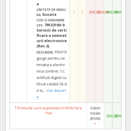
a
UNITATE DE MASU
1
1
369,00
369,00
369,00
369,00
bucata
RA:
COD SI DENUMIRE
79132100-9
CPV:
Servicii de certi
ficare a semnat
urii electronice
(Rev.2)
Kitul Di
DESCRIERE:
gisign pentru se
mnatura electro
nica contine: 1.C
ertificat digital ca
lificat valabil 36 d
e lu
...
mai depart
e
* Preturile sunt exprimate in RON fara
Valori
TVA
totale
369,00
369,00
(RON):
*