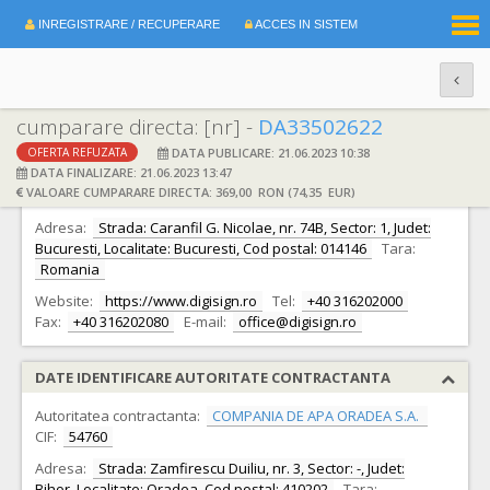
|
INREGISTRARE / RECUPERARE
ACCES IN SISTEM
RO
EN
cumparare directa: [nr] -
DA33502622
DATA PUBLICARE: 21.06.2023 10:38
OFERTA REFUZATA
DATE IDENTIFICARE OFERTANT
DATA FINALIZARE: 21.06.2023 13:47
VALOARE CUMPARARE DIRECTA: 369,00 RON (74,35 EUR)
Ofertant:
S.C. DIGISIGN S.A.
CIF:
17544945
Adresa:
Strada: Caranfil G. Nicolae, nr. 74B, Sector: 1, Judet:
Bucuresti, Localitate: Bucuresti, Cod postal: 014146
Tara:
Romania
Website:
https://www.digisign.ro
Tel:
+40 316202000
Fax:
+40 316202080
E-mail:
office@digisign.ro
DATE IDENTIFICARE AUTORITATE CONTRACTANTA
Autoritatea contractanta:
COMPANIA DE APA ORADEA S.A.
CIF:
54760
Adresa:
Strada: Zamfirescu Duiliu, nr. 3, Sector: -, Judet:
Bihor, Localitate: Oradea, Cod postal: 410202
Tara: