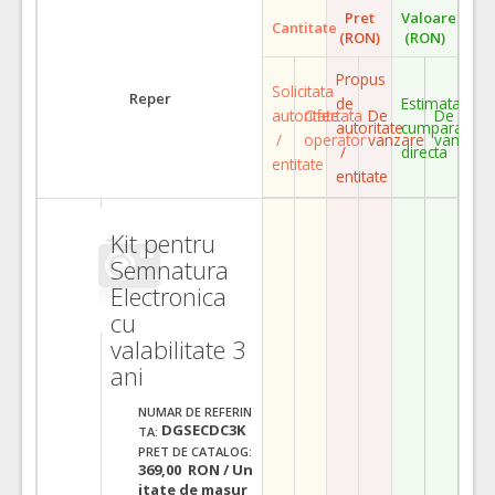
Pret
Valoare
Cantitate
(RON)
(RON)
Propus
Solicitata
Reper
de
Estimata
autoritate
Ofertata
De
De
autoritate
cumparare
/
operator
vanzare
vanzare
/
directa
entitate
entitate
Kit pentru
Semnatura
Electronica
cu
valabilitate 3
ani
NUMAR DE REFERIN
DGSECDC3K
TA:
PRET DE CATALOG:
369,00 RON / Un
itate de masur