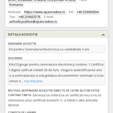
Romania
Website:
https://www.apaoradea.ro
Tel:
+40 259436934
Fax:
+40 259432576
E-mail:
achizitii.publice@apaoradea.ro
DETALII ACHIZITIE
DENUMIRE ACHIZITIE
Kit pentru Semnatura Electronica cu valabilitate 3 ani
DESCRIERE
Kitul Digisign pentru semnatura electronica contine: 1.Certifica
t digital calificat valabil 36 de luni; -Asigura autentificarea unic
a a semnatarului si integritatea documentelor semnate si tran
smise e
...
mai departe
MOTIVUL RESPINGERII ACHIZITIEI DIRECTE DE CATRE AUTORITATEA
Serviciul se refera la un certificat nou si nu la
CONTRACTANTA:
reinnoirea unui certificat existent. S- a initiat o alta achizitie
directa.
CONDITII DE LIVRARE: