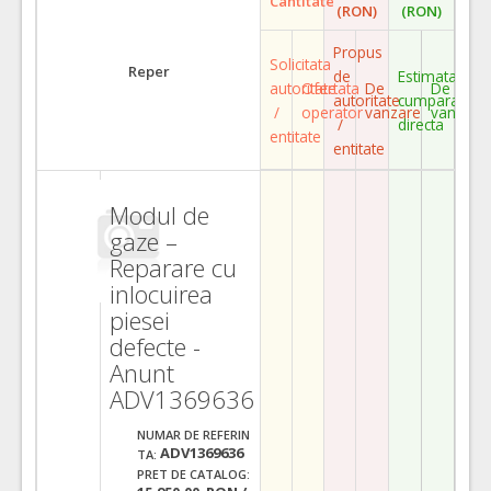
Cantitate
(RON)
(RON)
Propus
Solicitata
Reper
de
Estimata
autoritate
Ofertata
De
De
autoritate
cumparare
/
operator
vanzare
vanzare
/
directa
entitate
entitate
Modul de
gaze –
Reparare cu
inlocuirea
piesei
defecte -
Anunt
ADV1369636
NUMAR DE REFERIN
ADV1369636
TA:
PRET DE CATALOG: