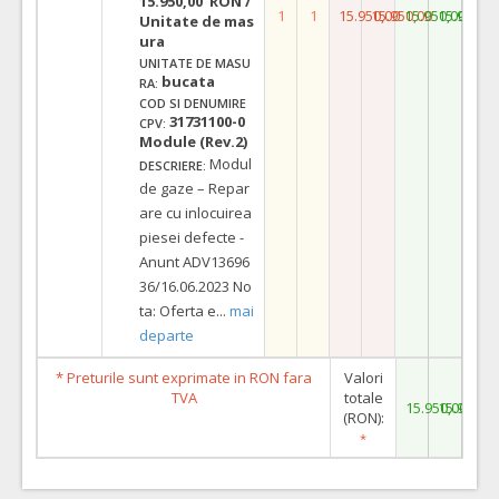
15.950,00 RON /
1
1
15.950,00
15.950,00
15.950,00
15.950,0
Unitate de mas
ura
UNITATE DE MASU
bucata
RA:
COD SI DENUMIRE
31731100-0
CPV:
Module (Rev.2)
Modul
DESCRIERE:
de gaze – Repar
are cu inlocuirea
piesei defecte -
Anunt ADV13696
36/16.06.2023 No
ta: Oferta e
...
mai
departe
* Preturile sunt exprimate in RON fara
Valori
TVA
totale
15.950,00
15.950,0
(RON):
*