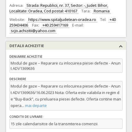
Adresa:
Strada: Republicii, nr. 37, Sector: -, Judet: Bihor,
Localitate: Oradea, Cod postal: 410167
Tara:
Romania
Website:
https://www.spitaljudetean-oradea.ro
Tel:
+40
259434406
Fax:
+40 259417169
E-mail:
scjo.achizitii@yahoo.com
DETALII ACHIZITIE
DENUMIRE ACHIZITIE
Modul de gaze – Reparare cu inlocuirea piesei defecte - Anun
t ADV1369636
DESCRIERE
Modul de gaze – Reparare cu inlocuirea piesei defecte - Anun
t ADV1369636/16.06.2023 Nota: Oferta este valabila in regim d
e “Buy-Back”, cu preluarea piesei defecte. Oferta contine man
opera
...
mai departe
CONDITII DE LIVRARE:
15 zile calendarisitce de la transmterea comenzii