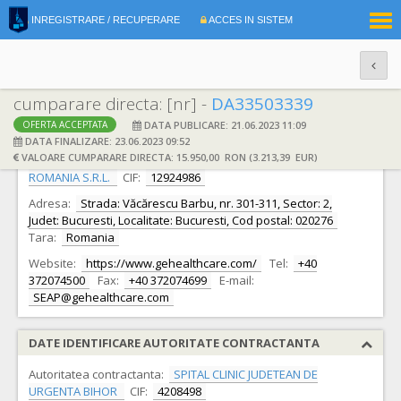
|
INREGISTRARE / RECUPERARE
ACCES IN SISTEM
RO
EN
cumparare directa: [nr] -
DA33503339
DATA PUBLICARE: 21.06.2023 11:09
OFERTA ACCEPTATA
DATE IDENTIFICARE OFERTANT
DATA FINALIZARE: 23.06.2023 09:52
VALOARE CUMPARARE DIRECTA: 15.950,00 RON (3.213,39 EUR)
Ofertant:
S.C. GENERAL ELECTRIC MEDICAL SYSTEMS
ROMANIA S.R.L.
CIF:
12924986
Adresa:
Strada: Văcărescu Barbu, nr. 301-311, Sector: 2,
Judet: Bucuresti, Localitate: Bucuresti, Cod postal: 020276
Tara:
Romania
Website:
https://www.gehealthcare.com/
Tel:
+40
372074500
Fax:
+40 372074699
E-mail:
SEAP@gehealthcare.com
DATE IDENTIFICARE AUTORITATE CONTRACTANTA
Autoritatea contractanta:
SPITAL CLINIC JUDETEAN DE
URGENTA BIHOR
CIF:
4208498