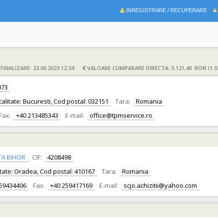
INREGISTRARE / RECUPERARE
INALIZARE: 23.06.2023 12:34
VALOARE CUMPARARE DIRECTA: 5.121,40 RON (1.0
073
ocalitate: Bucuresti, Cod postal: 032151
Tara:
Romania
Fax:
+40 213485343
E-mail:
office@tpmservice.ro
TA BIHOR
CIF:
4208498
alitate: Oradea, Cod postal: 410167
Tara:
Romania
259434406
Fax:
+40 259417169
E-mail:
scjo.achizitii@yahoo.com