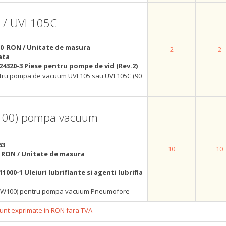
05 / UVL105C
00 RON / Unitate de masura
2
2
ata
24320-3 Piese pentru pompe de vid (Rev.2)
entru pompa de vacuum UVL105 sau UVL105C (90
W100) pompa vacuum
63
10
10
 RON / Unitate de masura
u
11000-1 Uleiuri lubrifiante si agenti lubrifia
 (SW100) pentru pompa vacuum Pneumofore
 sunt exprimate in RON fara TVA