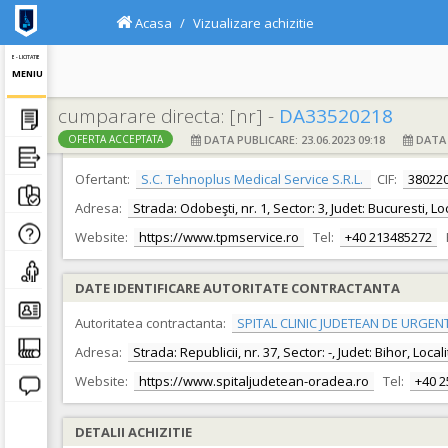
Acasa
Vizualizare achizitie
E - LICITATIE
MENIU
cumparare directa: [nr] -
DA33520218
DATA PUBLICARE: 23.06.2023 09:18
DATA F
OFERTA ACCEPTATA
DATE IDENTIFICARE OFERTANT
Ofertant:
S.C. Tehnoplus Medical Service S.R.L.
CIF:
38022
Adresa:
Strada: Odobeşti, nr. 1, Sector: 3, Judet: Bucuresti, L
Website:
https://www.tpmservice.ro
Tel:
+40 213485272
DATE IDENTIFICARE AUTORITATE CONTRACTANTA
Autoritatea contractanta:
SPITAL CLINIC JUDETEAN DE URGEN
Adresa:
Strada: Republicii, nr. 37, Sector: -, Judet: Bihor, Loc
Website:
https://www.spitaljudetean-oradea.ro
Tel:
+40 
DETALII ACHIZITIE