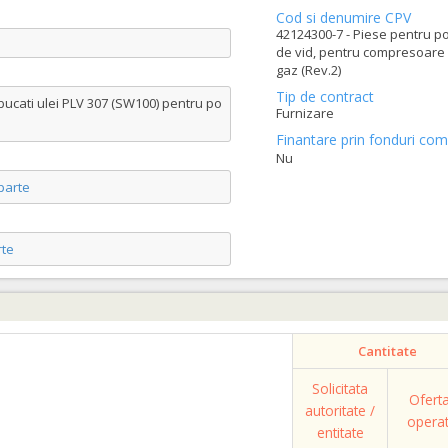
Cod si denumire CPV
42124300-7 - Piese pentru 
de vid, pentru compresoare
gaz (Rev.2)
Tip de contract
ucati ulei PLV 307 (SW100) pentru po
Furnizare
Finantare prin fonduri com
Nu
parte
te
Cantitate
Solicitata
Ofert
autoritate /
opera
entitate