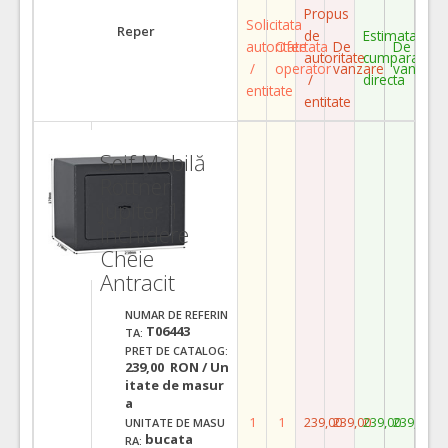
Propus
Solicitata
Reper
de
Estimata
autoritate
Ofertata
De
De
autoritate
cumparare
/
operator
vanzare
vanzare
/
directa
entitate
entitate
Seif Mobilă
Rottner
Jupiter 1
Închidere
Cheie
Antracit
NUMAR DE REFERIN
T06443
TA:
PRET DE CATALOG:
239,00 RON / Un
itate de masur
a
1
1
239,00
239,00
239,00
239,00
UNITATE DE MASU
bucata
RA: