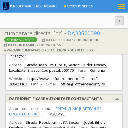
|
INREGISTRARE / RECUPERARE
ACCES IN SISTEM
RO
EN
cumparare directa: [nr] -
DA33520390
DATA PUBLICARE: 23.06.2023 09:28
OFERTA ACCEPTATA
DATE IDENTIFICARE OFERTANT
DATA FINALIZARE: 23.06.2023 09:56
VALOARE CUMPARARE DIRECTA: 239,00 RON (48,15 EUR)
Ofertant:
S.C. Rottner Security Romania srl S.R.L.
CIF:
21537911
Adresa:
Strada: Ioan Ursu , nr. 8, Sector: -, Judet: Brasov,
Localitate: Brasov, Cod postal: 500170
Tara:
Romania
Website:
https://www.seifuri-rottner.ro
Tel:
+40
268421162
Fax:
-
E-mail:
office@rottner-security.ro
DATE IDENTIFICARE AUTORITATE CONTRACTANTA
Autoritatea contractanta:
SPITAL CLINIC JUDETEAN DE
URGENTA BIHOR
CIF:
4208498
Adresa:
Strada: Republicii, nr. 37, Sector: -, Judet: Bihor,
Localitate: Oradea, Cod postal: 410167
Tara:
Romania