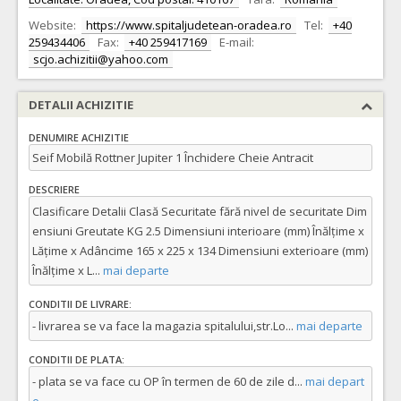
Website:
https://www.spitaljudetean-oradea.ro
Tel:
+40
259434406
Fax:
+40 259417169
E-mail:
scjo.achizitii@yahoo.com
DETALII ACHIZITIE
DENUMIRE ACHIZITIE
Seif Mobilă Rottner Jupiter 1 Închidere Cheie Antracit
DESCRIERE
Clasificare Detalii Clasă Securitate fără nivel de securitate Dim
ensiuni Greutate KG 2.5 Dimensiuni interioare (mm) Înălțime x
Lățime x Adâncime 165 x 225 x 134 Dimensiuni exterioare (mm)
Înălțime x L
...
mai departe
CONDITII DE LIVRARE:
- livrarea se va face la magazia spitalului,str.Lo
...
mai departe
CONDITII DE PLATA:
- plata se va face cu OP în termen de 60 de zile d
...
mai depart