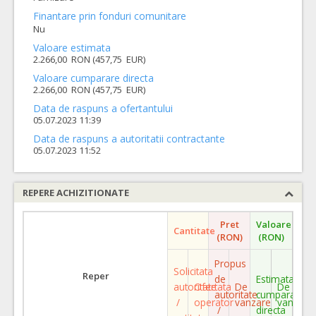
Finantare prin fonduri comunitare
Nu
Valoare estimata
2.266,00 RON (457,75 EUR)
Valoare cumparare directa
2.266,00 RON (457,75 EUR)
Data de raspuns a ofertantului
05.07.2023 11:39
Data de raspuns a autoritatii contractante
05.07.2023 11:52
REPERE ACHIZITIONATE
Pret
Valoare
Cantitate
(RON)
(RON)
Propus
Solicitata
Reper
de
Estimata
autoritate
Ofertata
De
De
autoritate
cumparare
/
operator
vanzare
vanzare
/
directa