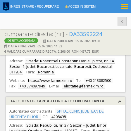
|
INREGISTRARE / RECUPERARE
ACCES IN SISTEM
RO
EN
cumparare directa: [nr] -
DA33592224
DATA PUBLICARE: 05.07.2023 09:58
OFERTA ACCEPTATA
DATE IDENTIFICARE OFERTANT
DATA FINALIZARE: 05.07.2023 11:52
VALOARE CUMPARARE DIRECTA: 2.266,00 RON (457,75 EUR)
Ofertant:
S.C. FARMEXIM S.A. S.A.
CIF:
335278
Adresa:
Strada: Rosenthal Constantin Daniel, pictor, nr. 14,
Sector: 1, Judet: Bucuresti, Localitate: Bucuresti, Cod postal:
011934
Tara:
Romania
Website:
https://www.farmexim.ro
Tel:
+40 213082500
Fax:
+40 374097949
E-mail:
elicitatie@farmexim.ro
DATE IDENTIFICARE AUTORITATE CONTRACTANTA
Autoritatea contractanta:
SPITAL CLINIC JUDETEAN DE
URGENTA BIHOR
CIF:
4208498
Adresa:
Strada: Republicii, nr. 37, Sector: -, Judet: Bihor,
Localitate: Oradea, Cod postal: 410167
Tara:
Romania