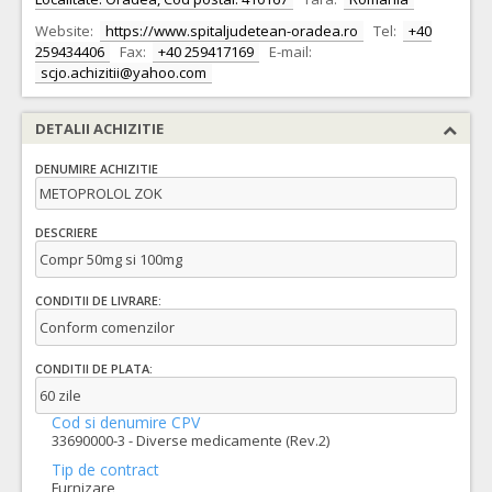
Website:
https://www.spitaljudetean-oradea.ro
Tel:
+40
259434406
Fax:
+40 259417169
E-mail:
scjo.achizitii@yahoo.com
DETALII ACHIZITIE
DENUMIRE ACHIZITIE
METOPROLOL ZOK
DESCRIERE
Compr 50mg si 100mg
CONDITII DE LIVRARE:
Conform comenzilor
CONDITII DE PLATA:
60 zile
Cod si denumire CPV
33690000-3 - Diverse medicamente (Rev.2)
Tip de contract
Furnizare