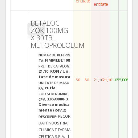
entitate
entitate
BETALOC
ZOK 100MG
X 30TBL
METOPROLOLUM
NUMAR DE REFERIN
FIMMEBET08
TA:
PRET DE CATALOG:
21,10 RON / Uni
tate de masura
50
50
21,10
21,10
1.055,00
1.055,00
UNITATE DE MASU
cutia
RA:
COD SI DENUMIRE
33690000-3
CPV:
Diverse medica
mente (Rev.2)
RECOR
DESCRIERE:
DATI INDUSTRIA
CHIMICA E FARMA
CEUTICA S.P.A. - I