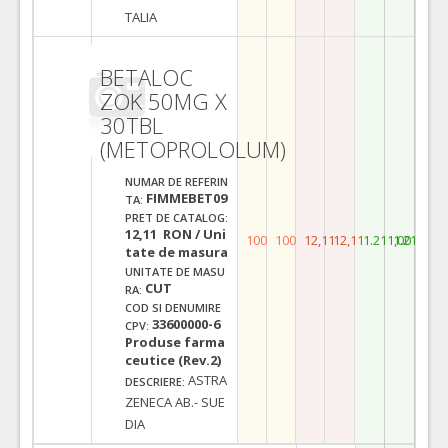
TALIA
BETALOC
ZOK 50MG X
30TBL
(METOPROLOLUM)
NUMAR DE REFERIN
FIMMEBET09
TA:
PRET DE CATALOG:
12,11 RON / Uni
100
100
12,11
12,11
1.211,00
1.211,00
tate de masura
UNITATE DE MASU
CUT
RA:
COD SI DENUMIRE
33600000-6
CPV:
Produse farma
ceutice (Rev.2)
ASTRA
DESCRIERE:
ZENECA AB.- SUE
DIA