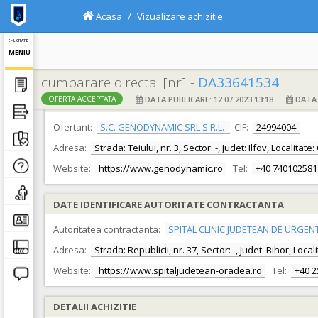
Acasa
Vizualizare achizitie
E - LICITATIE
MENIU
cumparare directa: [nr] -
DA33641534
DATA PUBLICARE: 12.07.2023 13:18
DATA F
OFERTA ACCEPTATA
DATE IDENTIFICARE OFERTANT
Ofertant:
S.C. GENODYNAMIC SRL S.R.L.
CIF:
24994004
Adresa:
Strada: Teiului, nr. 3, Sector: -, Judet: Ilfov, Localita
Website:
https://www.genodynamic.ro
Tel:
+40 740102581
DATE IDENTIFICARE AUTORITATE CONTRACTANTA
Autoritatea contractanta:
SPITAL CLINIC JUDETEAN DE URGEN
Adresa:
Strada: Republicii, nr. 37, Sector: -, Judet: Bihor, Loc
Website:
https://www.spitaljudetean-oradea.ro
Tel:
+40 
DETALII ACHIZITIE