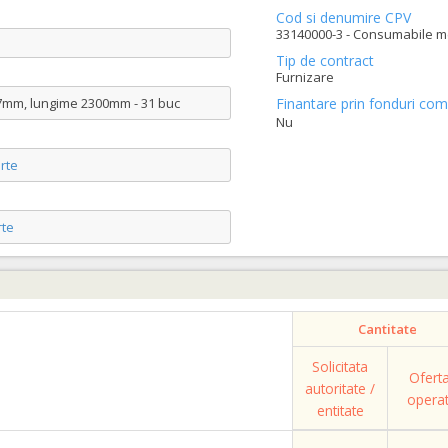
Cod si denumire CPV
33140000-3 - Consumabile me
Tip de contract
Furnizare
17mm, lungime 2300mm - 31 buc
Finantare prin fonduri com
Nu
rte
te
Cantitate
Solicitata
Ofert
autoritate /
opera
entitate