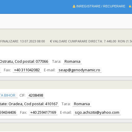
INREGISTRARE / RECUPERARE
INALIZARE: 13.07.2023 08:00
VALOARE CUMPARARE DIRECTA: 7.440,00 RON (1.5
te: Ostratu, Cod postal: 077066
Tara:
Romania
Fax:
+40 311042082
E-mail:
seap@genodynamic.ro
TA BIHOR
CIF:
4208498
alitate: Oradea, Cod postal: 410167
Tara:
Romania
259434406
Fax:
+40 259417169
E-mail:
scjo.achizitii@yahoo.com