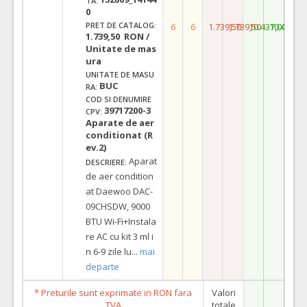
TA:
0
PRET DE CATALOG:
6
6
1.739,50
1.739,50
10.437,00
10.437,0
1.739,50 RON /
Unitate de mas
ura
UNITATE DE MASU
BUC
RA:
COD SI DENUMIRE
39717200-3
CPV:
Aparate de aer
conditionat (R
ev.2)
Aparat
DESCRIERE:
de aer condition
at Daewoo DAC-
09CHSDW, 9000
BTU Wi-Fi+Instala
re AC cu kit 3 ml i
n 6-9 zile lu
...
mai
departe
* Preturile sunt exprimate in RON fara
Valori
TVA
totale