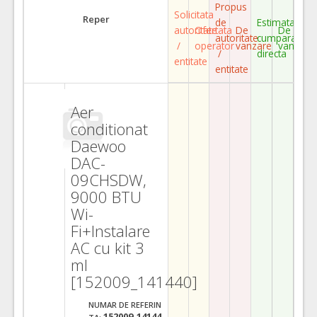
Propus
Solicitata
Reper
de
Estimata
autoritate
Ofertata
De
De
autoritate
cumparare
/
operator
vanzare
vanzare
/
directa
entitate
entitate
Aer
conditionat
Daewoo
DAC-
09CHSDW,
9000 BTU
Wi-
Fi+Instalare
AC cu kit 3
ml
[152009_141440]
NUMAR DE REFERIN
152009_14144