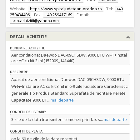
Website:
https://www.spitaljudetean-oradea.ro
Tel:
+40
259434406
Fax:
+40 259417169
E-mail:
scjo.achizitii@yahoo.com
DETALII ACHIZITIE
DENUMIRE ACHIZITIE
Aer conditionat Daewoo DAC-09CHSDW, 9000 BTU Wi-Fi+Instal
are AC cu kit 3 ml [152009_141440]
DESCRIERE
Aparat de aer conditionat Daewoo DAC-09CHSDW, 9000 BTU
Wi-Fi+Instalare AC cu kit 3 ml in 6-9 zile lucratoare Caracteristici
generale Tip Produs Standard Suprafata de montare Perete
Capacitate 9000 BT
...
mai departe
CONDITII DE LIVRARE:
3 zile de la data transmiterii comenzii prin fax s
...
mai departe
CONDITII DE PLATA:
op la 60 de zile de la data receptiei