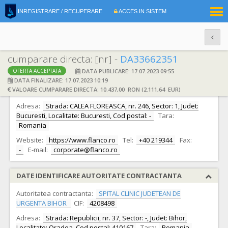
|
INREGISTRARE / RECUPERARE
ACCES IN SISTEM
RO
EN
cumparare directa: [nr] -
DA33662351
DATA PUBLICARE: 17.07.2023 09:55
OFERTA ACCEPTATA
DATE IDENTIFICARE OFERTANT
DATA FINALIZARE: 17.07.2023 10:19
VALOARE CUMPARARE DIRECTA: 10.437,00 RON (2.111,64 EUR)
Ofertant:
S.C. FLANCO RETAIL S.A.
CIF:
27698631
Adresa:
Strada: CALEA FLOREASCA, nr. 246, Sector: 1, Judet:
Bucuresti, Localitate: Bucuresti, Cod postal: -
Tara:
Romania
Website:
https://www.flanco.ro
Tel:
+40 219344
Fax:
-
E-mail:
corporate@flanco.ro
DATE IDENTIFICARE AUTORITATE CONTRACTANTA
Autoritatea contractanta:
SPITAL CLINIC JUDETEAN DE
URGENTA BIHOR
CIF:
4208498
Adresa:
Strada: Republicii, nr. 37, Sector: -, Judet: Bihor,
Localitate: Oradea, Cod postal: 410167
Tara:
Romania