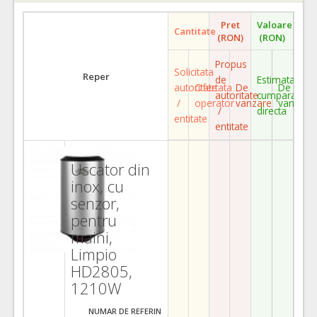
Pret
Valoare
Cantitate
(RON)
(RON)
Propus
Solicitata
Reper
de
Estimata
autoritate
Ofertata
De
De
autoritate
cumparare
/
operator
vanzare
vanzare
/
directa
entitate
entitate
Uscator din
inox, cu
senzor,
pentru
maini,
Limpio
HD2805,
1210W
NUMAR DE REFERIN