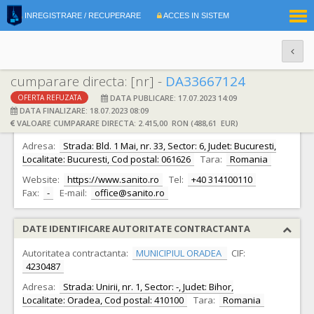
|
INREGISTRARE / RECUPERARE
ACCES IN SISTEM
RO
EN
cumparare directa: [nr] -
DA33667124
DATA PUBLICARE: 17.07.2023 14:09
OFERTA REFUZATA
DATE IDENTIFICARE OFERTANT
DATA FINALIZARE: 18.07.2023 08:09
VALOARE CUMPARARE DIRECTA: 2.415,00 RON (488,61 EUR)
Ofertant:
S.C. Sanito Distribution S.R.L.
CIF:
18350009
Adresa:
Strada: Bld. 1 Mai, nr. 33, Sector: 6, Judet: Bucuresti,
Localitate: Bucuresti, Cod postal: 061626
Tara:
Romania
Website:
https://www.sanito.ro
Tel:
+40 314100110
Fax:
-
E-mail:
office@sanito.ro
DATE IDENTIFICARE AUTORITATE CONTRACTANTA
Autoritatea contractanta:
MUNICIPIUL ORADEA
CIF:
4230487
Adresa:
Strada: Unirii, nr. 1, Sector: -, Judet: Bihor,
Localitate: Oradea, Cod postal: 410100
Tara:
Romania