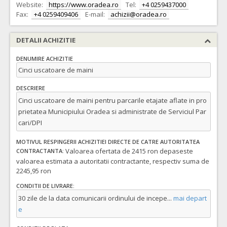
Website:
https://www.oradea.ro
Tel:
+4 0259437000
Fax:
+4 0259409406
E-mail:
achizii@oradea.ro
DETALII ACHIZITIE
DENUMIRE ACHIZITIE
Cinci uscatoare de maini
DESCRIERE
Cinci uscatoare de maini pentru parcarile etajate aflate in pro
prietatea Municipiului Oradea si administrate de Serviciul Par
cari/DPI
MOTIVUL RESPINGERII ACHIZITIEI DIRECTE DE CATRE AUTORITATEA
Valoarea ofertata de 2415 ron depaseste
CONTRACTANTA:
valoarea estimata a autoritatii contractante, respectiv suma de
2245,95 ron
CONDITII DE LIVRARE:
30 zile de la data comunicarii ordinului de incepe
...
mai depart
e