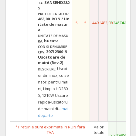
SANSEHD280
TA:
5
PRET DE CATALOG:
483,00 RON / Un
5
5
449,19
483,00
2.245,95
2.415,00
itate de masur
a
UNITATE DE MASU
bucata
RA:
COD SI DENUMIRE
39712300-9
CPV:
Uscatoare de
maini (Rev.2)
Uscat
DESCRIERE:
or din inox, cu se
nzor, pentru mai
ni, Limpio HD280
5, 1210W Uscare
rapida-uscatorul
de maini di
...
mai
departe
* Preturile sunt exprimate in RON fara
Valori
TVA
totale
2.245,95
2.415,00