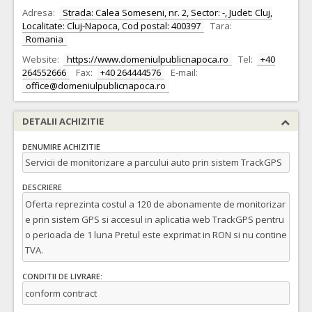
Adresa:
Strada: Calea Someseni, nr. 2, Sector: -, Judet: Cluj,
Localitate: Cluj-Napoca, Cod postal: 400397
Tara:
Romania
Website:
https://www.domeniulpublicnapoca.ro
Tel:
+40
264552666
Fax:
+40 264444576
E-mail:
office@domeniulpublicnapoca.ro
DETALII ACHIZITIE
DENUMIRE ACHIZITIE
Servicii de monitorizare a parcului auto prin sistem TrackGPS
DESCRIERE
Oferta reprezinta costul a 120 de abonamente de monitorizar
e prin sistem GPS si accesul in aplicatia web TrackGPS pentru
o perioada de 1 luna Pretul este exprimat in RON si nu contine
TVA.
CONDITII DE LIVRARE:
conform contract