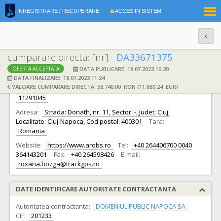
|
INREGISTRARE / RECUPERARE
ACCES IN SISTEM
RO
EN
cumparare directa: [nr] -
DA33671375
DATA PUBLICARE: 18.07.2023 10:20
OFERTA ACCEPTATA
DATE IDENTIFICARE OFERTANT
DATA FINALIZARE: 18.07.2023 11:24
VALOARE CUMPARARE DIRECTA: 58.740,00 RON (11.889,24 EUR)
Ofertant:
S.C. AROBS Transilvania Software S.A.
CIF:
11291045
Adresa:
Strada: Donath, nr. 11, Sector: -, Judet: Cluj,
Localitate: Cluj-Napoca, Cod postal: 400301
Tara:
Romania
Website:
https://www.arobs.ro
Tel:
+40 264406700 0040
364143201
Fax:
+40 264598426
E-mail:
roxana.bozga@trackgps.ro
DATE IDENTIFICARE AUTORITATE CONTRACTANTA
Autoritatea contractanta:
DOMENIUL PUBLIC NAPOCA SA
CIF:
201233