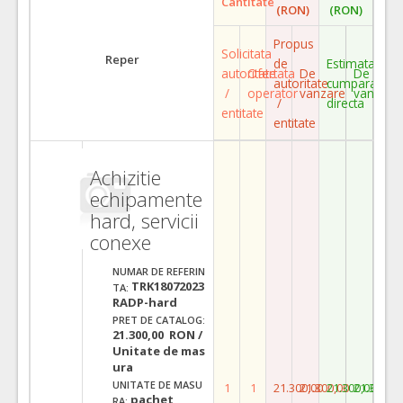
Cantitate
(RON)
(RON)
Propus
Solicitata
Reper
de
Estimata
autoritate
Ofertata
De
De
autoritate
cumparare
/
operator
vanzare
vanzare
/
directa
entitate
entitate
Achizitie
echipamente
hard, servicii
conexe
NUMAR DE REFERIN
TRK18072023
TA:
RADP-hard
PRET DE CATALOG:
21.300,00 RON /
Unitate de mas
ura
UNITATE DE MASU
1
1
21.300,00
21.300,00
21.300,00
21.300,0
pachet
RA: