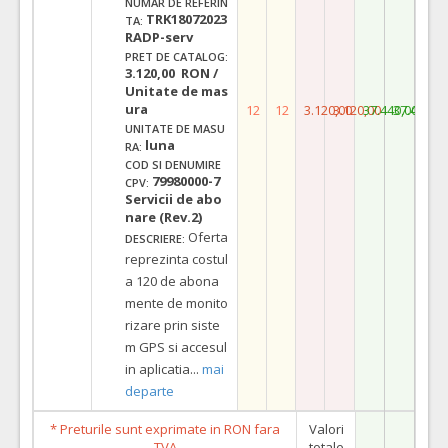
NUMAR DE REFERIN
TRK18072023
TA:
RADP-serv
PRET DE CATALOG:
3.120,00 RON /
Unitate de mas
ura
12
12
3.120,00
3.120,00
37.440,00
37.440,0
UNITATE DE MASU
luna
RA:
COD SI DENUMIRE
79980000-7
CPV:
Servicii de abo
nare (Rev.2)
Oferta
DESCRIERE:
reprezinta costul
a 120 de abona
mente de monito
rizare prin siste
m GPS si accesul
in aplicatia
...
mai
departe
* Preturile sunt exprimate in RON fara
Valori
TVA
totale