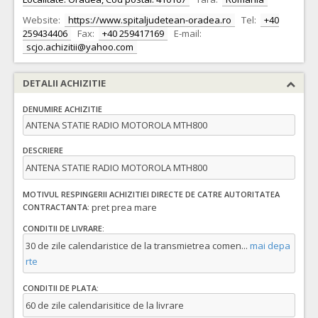
Website:
https://www.spitaljudetean-oradea.ro
Tel:
+40
259434406
Fax:
+40 259417169
E-mail:
scjo.achizitii@yahoo.com
DETALII ACHIZITIE
DENUMIRE ACHIZITIE
ANTENA STATIE RADIO MOTOROLA MTH800
DESCRIERE
ANTENA STATIE RADIO MOTOROLA MTH800
MOTIVUL RESPINGERII ACHIZITIEI DIRECTE DE CATRE AUTORITATEA
pret prea mare
CONTRACTANTA:
CONDITII DE LIVRARE:
30 de zile calendaristice de la transmietrea comen
...
mai depa
rte
CONDITII DE PLATA:
60 de zile calendarisitice de la livrare