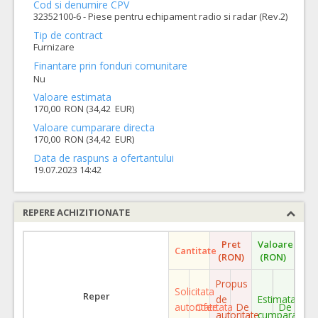
Cod si denumire CPV
32352100-6 - Piese pentru echipament radio si radar (Rev.2)
Tip de contract
Furnizare
Finantare prin fonduri comunitare
Nu
Valoare estimata
170,00 RON (34,42 EUR)
Valoare cumparare directa
170,00 RON (34,42 EUR)
Data de raspuns a ofertantului
19.07.2023 14:42
REPERE ACHIZITIONATE
Pret
Valoare
Cantitate
(RON)
(RON)
Propus
Solicitata
Reper
de
Estimata
autoritate
Ofertata
De
De
autoritate
cumparare