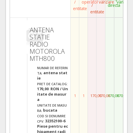
/
operator
vanzare
vanzare
/
directa
entitate
entitate
ANTENA
STATIE
RADIO
MOTOROLA
MTH800
NUMAR DE REFERIN
antena stat
TA:
ie
PRET DE CATALOG:
170,00 RON / Un
itate de masur
1
1
170,00
170,00
170,00
170,00
a
UNITATE DE MASU
bucata
RA:
COD SI DENUMIRE
32352100-6
CPV:
Piese pentru ec
hipament radi