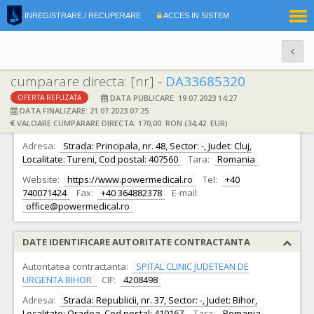
|
INREGISTRARE / RECUPERARE
ACCES IN SISTEM
RO
EN
cumparare directa: [nr] -
DA33685320
DATA PUBLICARE: 19.07.2023 14:27
OFERTA REFUZATA
DATE IDENTIFICARE OFERTANT
DATA FINALIZARE: 21.07.2023 07:25
VALOARE CUMPARARE DIRECTA: 170,00 RON (34,42 EUR)
Ofertant:
S.C. Power Medical S.R.L.
CIF:
35367825
Adresa:
Strada: Principala, nr. 48, Sector: -, Judet: Cluj,
Localitate: Tureni, Cod postal: 407560
Tara:
Romania
Website:
https://www.powermedical.ro
Tel:
+40
740071424
Fax:
+40 364882378
E-mail:
office@powermedical.ro
DATE IDENTIFICARE AUTORITATE CONTRACTANTA
Autoritatea contractanta:
SPITAL CLINIC JUDETEAN DE
URGENTA BIHOR
CIF:
4208498
Adresa:
Strada: Republicii, nr. 37, Sector: -, Judet: Bihor,
Localitate: Oradea, Cod postal: 410167
Tara:
Romania