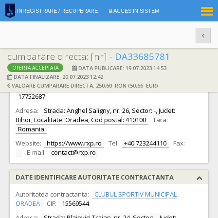
|
INREGISTRARE / RECUPERARE
ACCES IN SISTEM
RO
EN
cumparare directa: [nr] -
DA33685781
DATA PUBLICARE: 19.07.2023 14:53
OFERTA ACCEPTATA
DATE IDENTIFICARE OFERTANT
DATA FINALIZARE: 20.07.2023 12:42
VALOARE CUMPARARE DIRECTA: 250,60 RON (50,66 EUR)
Ofertant:
S.C. REAL EXPERT ADVERTISING S.R.L.
CIF:
17752687
Adresa:
Strada: Anghel Saligny, nr. 26, Sector: -, Judet:
Bihor, Localitate: Oradea, Cod postal: 410100
Tara:
Romania
Website:
https://www.rxp.ro
Tel:
+40 723244110
Fax:
-
E-mail:
contact@rxp.ro
DATE IDENTIFICARE AUTORITATE CONTRACTANTA
Autoritatea contractanta:
CLUBUL SPORTIV MUNICIPAL
ORADEA
CIF:
15569544
Adresa:
Strada: Blajovici Traian, nr. 24, Sector: -, Judet: