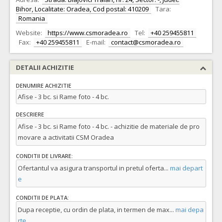
Bihor, Localitate: Oradea, Cod postal: 410209
Tara:
Romania
Website:
https://www.csmoradea.ro
Tel:
+40 259455811
Fax:
+40 259455811
E-mail:
contact@csmoradea.ro
DETALII ACHIZITIE
DENUMIRE ACHIZITIE
Afise - 3 bc. si Rame foto - 4 bc.
DESCRIERE
Afise - 3 bc. si Rame foto - 4 bc. - achizitie de materiale de pro
movare a activitatii CSM Oradea
CONDITII DE LIVRARE:
Ofertantul va asigura transportul in pretul oferta
...
mai depart
e
CONDITII DE PLATA:
Dupa receptie, cu ordin de plata, in termen de max
...
mai depa
rte