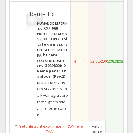
Rame foto
NUMAR DE REFERIN
RXP 060
TA:
PRET DE CATALOG:
52,00 RON / Uni
tate de masura
UNITATE DE MASU
bucata
RA:
4
4
52,00
52,00
208,00
208,00
COD SI DENUMIRE
39298200-9
CPV:
Rame pentru t
ablouri (Rev.2)
rame f
DESCRIERE:
oto 50/70cm ram
a PVC negru , pro
tectie geam sticl
a, protectie carto
n
* Preturile sunt exprimate in RON fara
Valori
TVA
totale