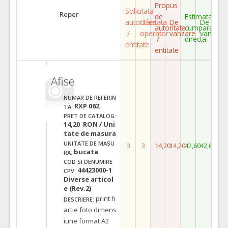
Propus
Solicitata
Reper
de
Estimata
autoritate
Ofertata
De
De
autoritate
cumparare
/
operator
vanzare
vanzare
/
directa
entitate
entitate
Afise
NUMAR DE REFERIN
RXP 062
TA:
PRET DE CATALOG:
14,20 RON / Uni
tate de masura
UNITATE DE MASU
3
3
14,20
14,20
42,60
42,60
bucata
RA:
COD SI DENUMIRE
44423000-1
CPV:
Diverse articol
e (Rev.2)
print h
DESCRIERE:
artie foto dimens
iune format A2