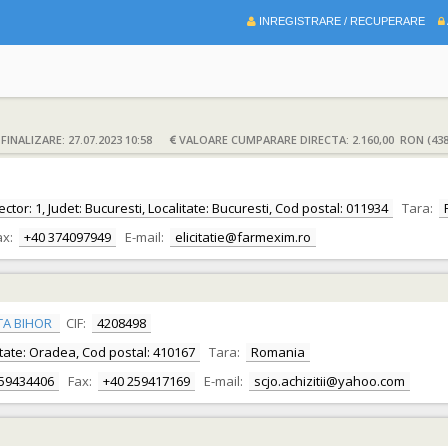
INREGISTRARE / RECUPERARE
INALIZARE: 27.07.2023 10:58
VALOARE CUMPARARE DIRECTA: 2.160,00 RON (438
ctor: 1, Judet: Bucuresti, Localitate: Bucuresti, Cod postal: 011934
Tara:
ax:
+40 374097949
E-mail:
elicitatie@farmexim.ro
TA BIHOR
CIF:
4208498
alitate: Oradea, Cod postal: 410167
Tara:
Romania
259434406
Fax:
+40 259417169
E-mail:
scjo.achizitii@yahoo.com