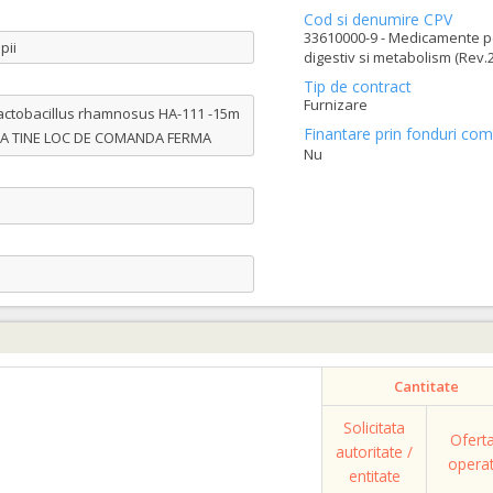
Cod si denumire CPV
33610000-9 - Medicamente pe
pii
digestiv si metabolism (Rev.2
Tip de contract
Furnizare
Lactobacillus rhamnosus HA-111 -15m
Finantare prin fonduri com
ZENTA TINE LOC DE COMANDA FERMA
Nu
Cantitate
Solicitata
Ofert
autoritate /
opera
entitate