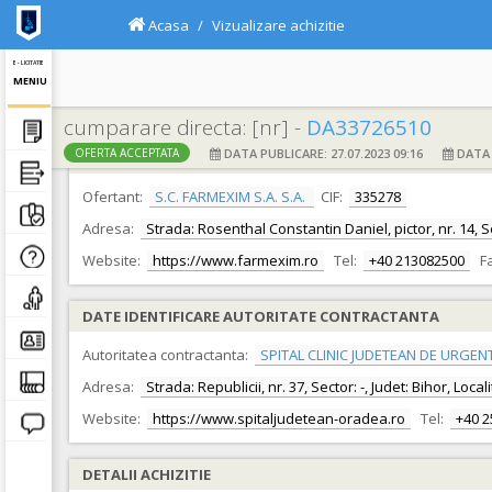
Acasa
Vizualizare achizitie
E - LICITATIE
MENIU
cumparare directa: [nr] -
DA33726510
DATA PUBLICARE: 27.07.2023 09:16
DATA F
OFERTA ACCEPTATA
DATE IDENTIFICARE OFERTANT
Ofertant:
S.C. FARMEXIM S.A. S.A.
CIF:
335278
Adresa:
Strada: Rosenthal Constantin Daniel, pictor, nr. 14, Se
Website:
https://www.farmexim.ro
Tel:
+40 213082500
F
DATE IDENTIFICARE AUTORITATE CONTRACTANTA
Autoritatea contractanta:
SPITAL CLINIC JUDETEAN DE URGEN
Adresa:
Strada: Republicii, nr. 37, Sector: -, Judet: Bihor, Loc
Website:
https://www.spitaljudetean-oradea.ro
Tel:
+40 
DETALII ACHIZITIE