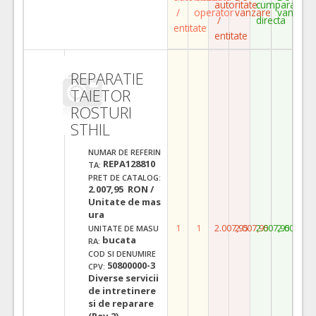
autoritate
cumparare
/
operator
vanzare
vanzare
/
directa
entitate
entitate
REPARATIE
TAIETOR
ROSTURI
STHIL
NUMAR DE REFERIN
REPA128810
TA:
PRET DE CATALOG:
2.007,95 RON /
Unitate de mas
ura
1
1
2.007,95
2.007,95
2.007,95
2.007,95
UNITATE DE MASU
bucata
RA:
COD SI DENUMIRE
50800000-3
CPV:
Diverse servicii
de intretinere
si de reparare
(Rev.2)