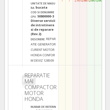
1
1
2.607,15
2.607,15
2.607,15
2.607,15
UNITATE DE MASU
bucata
RA:
COD SI DENUMIRE
50800000-3
CPV:
Diverse servicii
de intretinere
si de reparare
(Rev.2)
REPAR
DESCRIERE:
ATIE GENERATOR
CURENT MOTOR
HONDA CONFOR
M DEVIZ 128509
REPARATIE
MAI
COMPACTOR
MOTOR
HONDA
NUMAR DE REFERIN