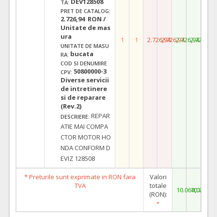
DEV128508
TA:
PRET DE CATALOG:
2.726,94 RON /
Unitate de mas
ura
1
1
2.726,94
2.726,94
2.726,94
2.726,94
UNITATE DE MASU
bucata
RA:
COD SI DENUMIRE
50800000-3
CPV:
Diverse servicii
de intretinere
si de reparare
(Rev.2)
REPAR
DESCRIERE:
ATIE MAI COMPA
CTOR MOTOR HO
NDA CONFORM D
EVIZ 128508
* Preturile sunt exprimate in RON fara
Valori
TVA
totale
10.064,04
10.064,0
(RON):
*