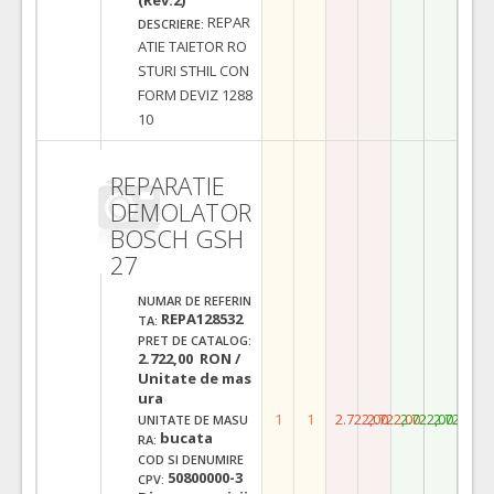
REPAR
DESCRIERE:
ATIE TAIETOR RO
STURI STHIL CON
FORM DEVIZ 1288
10
REPARATIE
DEMOLATOR
BOSCH GSH
27
NUMAR DE REFERIN
REPA128532
TA:
PRET DE CATALOG:
2.722,00 RON /
Unitate de mas
ura
1
1
2.722,00
2.722,00
2.722,00
2.722,00
UNITATE DE MASU
bucata
RA:
COD SI DENUMIRE
50800000-3
CPV: