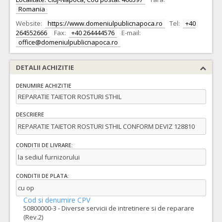
Romania
Website:
https://www.domeniulpublicnapoca.ro
Tel:
+40
264552666
Fax:
+40 264444576
E-mail:
office@domeniulpublicnapoca.ro
DETALII ACHIZITIE
DENUMIRE ACHIZITIE
REPARATIE TAIETOR ROSTURI STHIL
DESCRIERE
REPARATIE TAIETOR ROSTURI STHIL CONFORM DEVIZ 128810
CONDITII DE LIVRARE:
la sediul furnizorului
CONDITII DE PLATA:
cu op
Cod si denumire CPV
50800000-3 - Diverse servicii de intretinere si de reparare
(Rev.2)