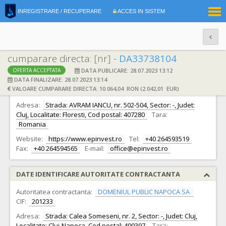
|
INREGISTRARE / RECUPERARE
ACCES IN SISTEM
RO
EN
cumparare directa: [nr] -
DA33738104
DATA PUBLICARE: 28.07.2023 13:12
OFERTA ACCEPTATA
DATE IDENTIFICARE OFERTANT
DATA FINALIZARE: 28.07.2023 13:14
VALOARE CUMPARARE DIRECTA: 10.064,04 RON (2.042,01 EUR)
Ofertant:
S.C. EPINVEST S.R.L.
CIF:
6541951
Adresa:
Strada: AVRAM IANCU, nr. 502-504, Sector: -, Judet:
Cluj, Localitate: Floresti, Cod postal: 407280
Tara:
Romania
Website:
https://www.epinvest.ro
Tel:
+40 264593519
Fax:
+40 264594565
E-mail:
office@epinvest.ro
DATE IDENTIFICARE AUTORITATE CONTRACTANTA
Autoritatea contractanta:
DOMENIUL PUBLIC NAPOCA SA
CIF:
201233
Adresa:
Strada: Calea Someseni, nr. 2, Sector: -, Judet: Cluj,
Localitate: Cluj-Napoca, Cod postal: 400397
Tara: