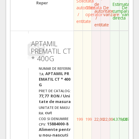
Solicitata
Reper
de
Estimata
autoritate
Ofertata
De
De
autoritate
cumparare
/
operator
vanzare
vanzare
/
directa
entitate
entitate
APTAMIL
PREMATIL CT
* 400G
NUMAR DE REFERIN
APTAMIL PR
TA:
EMATIL CT * 400
G
PRET DE CATALOG:
77,77 RON / Uni
tate de masura
UNITATE DE MASU
cut
RA:
199
199
22,00
22,00
4.378,00
4.378,00
COD SI DENUMIRE
15884000-8
CPV:
Alimente pentr
u nou-nascuti