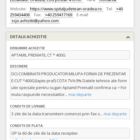
Website:
https://www.spitaljudetean-oradea.ro
Tel:
+40
259434406
Fax:
+40 259417169
E-mail:
scjo.achizitii@yahoo.com
DETALII ACHIZITIE
DENUMIRE ACHIZITIE
APTAMIL PREMATIL CT * 400G
DESCRIERE
DCI:COMBINATII PRODUCATOR:MILUPA FORMA DE PREZENTAR
E:CUT *400G(lapte praf) COTA TVA:9% Datele tehnice ale form
ulei speciale pentru sugari Aptamil Prematil confirma ca: • For
mula raspunde necesitatilor
...
mai departe
CONDITII DE LIVRARE:
3 zile de la data transmiterii comenzii prin fax s
...
mai departe
CONDITII DE PLATA:
OP la 60 de zile de la data receptiei