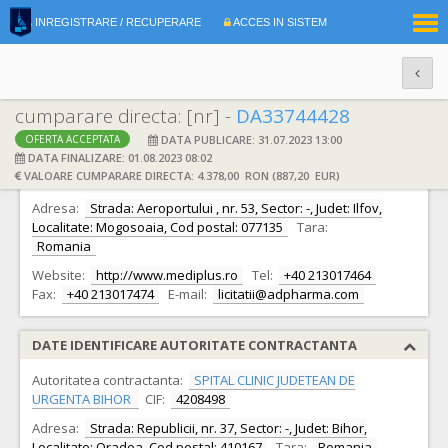
|
INREGISTRARE / RECUPERARE
ACCES IN SISTEM
RO
EN
cumparare directa: [nr] -
DA33744428
DATA PUBLICARE: 31.07.2023 13:00
OFERTA ACCEPTATA
DATE IDENTIFICARE OFERTANT
DATA FINALIZARE: 01.08.2023 08:02
VALOARE CUMPARARE DIRECTA: 4.378,00 RON (887,20 EUR)
Ofertant:
S.C. MEDIPLUS EXIM S.R.L.
CIF:
9311280
Adresa:
Strada: Aeroportului , nr. 53, Sector: -, Judet: Ilfov,
Localitate: Mogosoaia, Cod postal: 077135
Tara:
Romania
Website:
http://www.mediplus.ro
Tel:
+40 213017464
Fax:
+40 213017474
E-mail:
licitatii@adpharma.com
DATE IDENTIFICARE AUTORITATE CONTRACTANTA
Autoritatea contractanta:
SPITAL CLINIC JUDETEAN DE
URGENTA BIHOR
CIF:
4208498
Adresa:
Strada: Republicii, nr. 37, Sector: -, Judet: Bihor,
Localitate: Oradea, Cod postal: 410167
Tara:
Romania