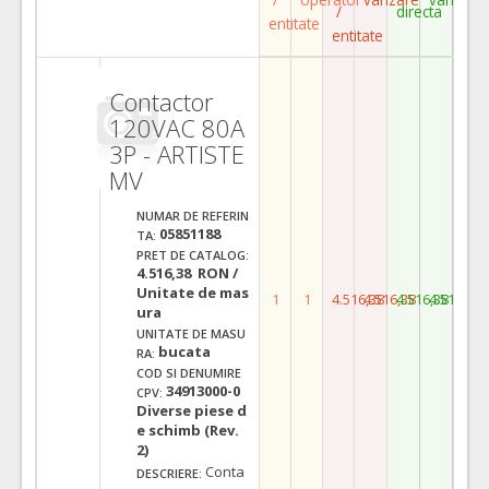
/
directa
entitate
entitate
Contactor
120VAC 80A
3P - ARTISTE
MV
NUMAR DE REFERIN
05851188
TA:
PRET DE CATALOG:
4.516,38 RON /
Unitate de mas
1
1
4.516,38
4.516,38
4.516,38
4.516,38
ura
UNITATE DE MASU
bucata
RA:
COD SI DENUMIRE
34913000-0
CPV:
Diverse piese d
e schimb (Rev.
2)
Conta
DESCRIERE: