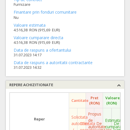
Furnizare
Finantare prin fonduri comunitare
Nu
Valoare estimata
4.516,38 RON (915,69 EUR)
Valoare cumparare directa
4.516,38 RON (915,69 EUR)
Data de raspuns a ofertantului
31.07.2023 14:17
Data de raspuns a autoritatii contractante
31.07.2023 14:32
REPERE ACHIZITIONATE
Pret
Valoare
Cantitate
(RON)
(RON)
Propus
Solicitata
Reper
de
Estimata
autoritate
Ofertata
De
De
autoritate
cumparare
/
operator
vanzare
vanzare