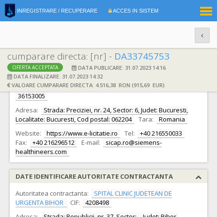
|
INREGISTRARE / RECUPERARE
ACCES IN SISTEM
RO
EN
cumparare directa: [nr] -
DA33745753
DATA PUBLICARE: 31.07.2023 14:16
OFERTA ACCEPTATA
DATE IDENTIFICARE OFERTANT
DATA FINALIZARE: 31.07.2023 14:32
VALOARE CUMPARARE DIRECTA: 4.516,38 RON (915,69 EUR)
Ofertant:
S.C. SIEMENS HEALTHCARE SRL S.R.L.
CIF:
36153005
Adresa:
Strada: Preciziei, nr. 24, Sector: 6, Judet: Bucuresti,
Localitate: Bucuresti, Cod postal: 062204
Tara:
Romania
Website:
https://www.e-licitatie.ro
Tel:
+40 216550033
Fax:
+40 216296512
E-mail:
sicap.ro@siemens-
healthineers.com
DATE IDENTIFICARE AUTORITATE CONTRACTANTA
Autoritatea contractanta:
SPITAL CLINIC JUDETEAN DE
URGENTA BIHOR
CIF:
4208498
Adresa:
Strada: Republicii, nr. 37, Sector: -, Judet: Bihor,