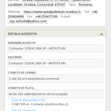
Localitate: Oradea, Cod postal: 410167
Tara:
Romania
Website:
https://www.spitaljudetean-oradea.ro
Tel:
+40
259434406
Fax:
+40 259417169
E-mail:
scjo.achizitii@yahoo.com
DETALII ACHIZITIE
DENUMIRE ACHIZITIE
Contactor 120VAC 80A 3P - ARTISTE MV
DESCRIERE
Contactor 120VAC 80A 3P - ARTISTE MV
CONDITII DE LIVRARE:
3 zile de la transmiterea comenzii
CONDITII DE PLATA:
60 de zile calendarsitrice de la receptie
Cod si denumire CPV
31681100-4 - Contacte electrice (Rev.2)
Tip de contract