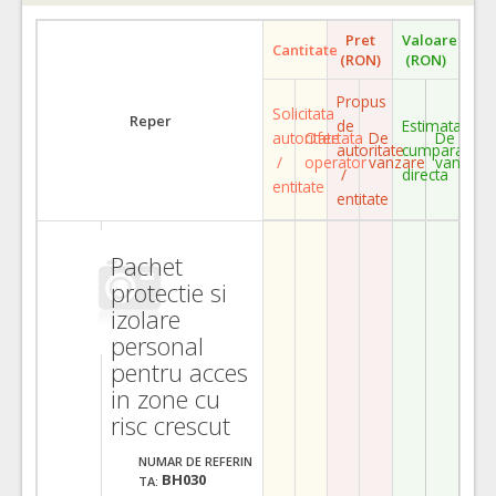
Pret
Valoare
Cantitate
(RON)
(RON)
Propus
Solicitata
Reper
de
Estimata
autoritate
Ofertata
De
De
autoritate
cumparare
/
operator
vanzare
vanzare
/
directa
entitate
entitate
Pachet
protectie si
izolare
personal
pentru acces
in zone cu
risc crescut
NUMAR DE REFERIN
BH030
TA: