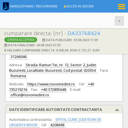
|
INREGISTRARE / RECUPERARE
ACCES IN SISTEM
RO
EN
cumparare directa: [nr] -
DA33768424
DATA PUBLICARE: 03.08.2023 11:09
OFERTA ACCEPTATA
DATE IDENTIFICARE OFERTANT
DATA FINALIZARE: 04.08.2023 07:55
VALOARE CUMPARARE DIRECTA: 8.500,00 RON (1.721,27 EUR)
Ofertant:
S.C. NOVOMED INTERNATIONAL SRL S.R.L.
CIF:
31266046
Adresa:
Strada: Ramuri Tei, nr. 12, Sector: 2, Judet:
Bucuresti, Localitate: Bucuresti, Cod postal: 020354
Tara:
Romania
Website:
https://www.novomedint.ro
Tel:
+40
735219216
Fax:
+40 372895648
E-mail:
office@novomedint.ro
DATE IDENTIFICARE AUTORITATE CONTRACTANTA
Autoritatea contractanta:
SPITAL CLINIC JUDETEAN DE
URGENTA BIHOR
CIF:
4208498