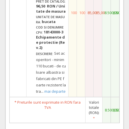
PRET DE CATALOG:
96,50 RON / Uni
tate de masura
100
100
85,00
85,00
8.500,00
8.500,00
UNITATE DE MASU
bucata
RA:
COD SI DENUMIRE
18143000-3
CPV:
Echipamente d
e protectie (Re
v.2)
Set ac
DESCRIERE:
operitori - minim
110 bucati - de cu
loare albastra si
fabricati din PE f
oarte rezistent la
tra
...
mai departe
* Preturile sunt exprimate in RON fara
Valori
TVA
totale
8.500,00
8.500,00
(RON):
*