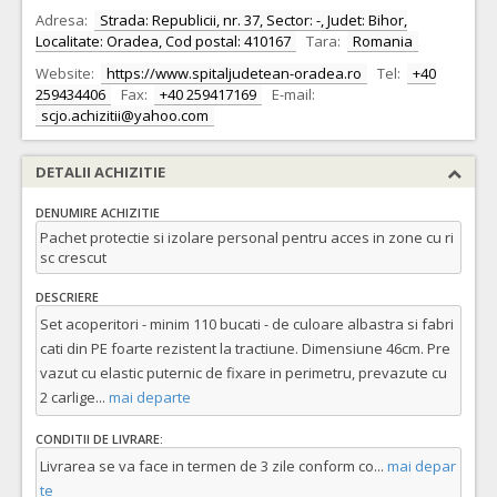
Adresa:
Strada: Republicii, nr. 37, Sector: -, Judet: Bihor,
Localitate: Oradea, Cod postal: 410167
Tara:
Romania
Website:
https://www.spitaljudetean-oradea.ro
Tel:
+40
259434406
Fax:
+40 259417169
E-mail:
scjo.achizitii@yahoo.com
DETALII ACHIZITIE
DENUMIRE ACHIZITIE
Pachet protectie si izolare personal pentru acces in zone cu ri
sc crescut
DESCRIERE
Set acoperitori - minim 110 bucati - de culoare albastra si fabri
cati din PE foarte rezistent la tractiune. Dimensiune 46cm. Pre
vazut cu elastic puternic de fixare in perimetru, prevazute cu
2 carlige
...
mai departe
CONDITII DE LIVRARE:
Livrarea se va face in termen de 3 zile conform co
...
mai depar
te