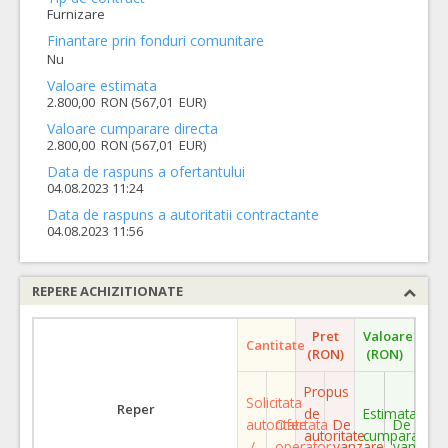
Furnizare
Finantare prin fonduri comunitare
Nu
Valoare estimata
2.800,00 RON (567,01 EUR)
Valoare cumparare directa
2.800,00 RON (567,01 EUR)
Data de raspuns a ofertantului
04.08.2023 11:24
Data de raspuns a autoritatii contractante
04.08.2023 11:56
REPERE ACHIZITIONATE
Pret
Valoare
Cantitate
(RON)
(RON)
Propus
Solicitata
Reper
de
Estimata
autoritate
Ofertata
De
De
autoritate
cumparare
/
operator
vanzare
vanzare