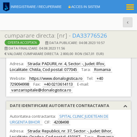
|
INREGISTRARE / RECUPERARE
ACCES IN SISTEM
RO
EN
cumparare directa: [nr] -
DA33776526
DATA PUBLICARE: 04.08.2023 10:57
OFERTA ACCEPTATA
DATE IDENTIFICARE OFERTANT
DATA FINALIZARE: 04.08.2023 11:56
VALOARE CUMPARARE DIRECTA: 2.800,00 RON (567,01 EUR)
Ofertant:
S.C. DONA. LOGISTICA S.A.
CIF:
33358111
Adresa:
Strada: PADURII, nr. 4, Sector: -, Judet: Ilfov,
Localitate: Chitila, Cod postal: 077045
Tara:
Romania
Website:
https://www.donalogistica.ro
Tel:
+40
729094998
Fax:
+40 0213614113
E-mail:
vanzarispitale@donalogistica.ro
DATE IDENTIFICARE AUTORITATE CONTRACTANTA
Autoritatea contractanta:
SPITAL CLINIC JUDETEAN DE
URGENTA BIHOR
CIF:
4208498
Adresa:
Strada: Republicii, nr. 37, Sector: -, Judet: Bihor,
Localitate: Oradea, Cod postal: 410167
Tara:
Romania