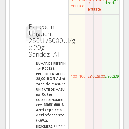
/
directa
entitate
entitate
Baneocin
Unguent
250UI/5000UI/g
x 20g-
Sandoz- AT
NUMAR DE REFERIN
P00138
TA:
PRET DE CATALOG:
100
100
28,00
28,00
2.800,00
2.800,00
28,00 RON / Uni
tate de masura
UNITATE DE MASU
Cutie
RA:
COD SI DENUMIRE
33631600-8
CPV:
Antiseptice si
dezinfectante
(Rev.2)
Cutie 1
DESCRIERE: