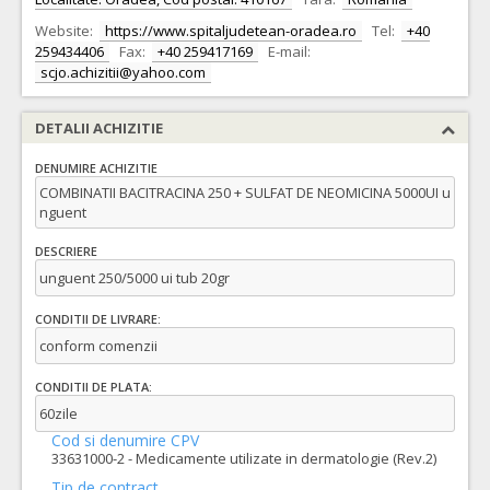
Website:
https://www.spitaljudetean-oradea.ro
Tel:
+40
259434406
Fax:
+40 259417169
E-mail:
scjo.achizitii@yahoo.com
DETALII ACHIZITIE
DENUMIRE ACHIZITIE
COMBINATII BACITRACINA 250 + SULFAT DE NEOMICINA 5000UI u
nguent
DESCRIERE
unguent 250/5000 ui tub 20gr
CONDITII DE LIVRARE:
conform comenzii
CONDITII DE PLATA:
60zile
Cod si denumire CPV
33631000-2 - Medicamente utilizate in dermatologie (Rev.2)
Tip de contract