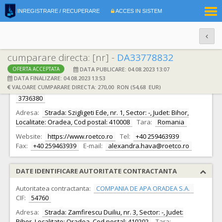
|
INREGISTRARE / RECUPERARE
ACCES IN SISTEM
RO
EN
cumparare directa: [nr] -
DA33778832
DATA PUBLICARE: 04.08.2023 13:07
OFERTA ACCEPTATA
DATE IDENTIFICARE OFERTANT
DATA FINALIZARE: 04.08.2023 13:53
VALOARE CUMPARARE DIRECTA: 270,00 RON (54,68 EUR)
Ofertant:
S.C. RO ET CO INTERNATIONAL S.A. S.A.
CIF:
3736380
Adresa:
Strada: Szigligeti Ede, nr. 1, Sector: -, Judet: Bihor,
Localitate: Oradea, Cod postal: 410008
Tara:
Romania
Website:
https://www.roetco.ro
Tel:
+40 259463939
Fax:
+40 259463939
E-mail:
alexandra.hava@roetco.ro
DATE IDENTIFICARE AUTORITATE CONTRACTANTA
Autoritatea contractanta:
COMPANIA DE APA ORADEA S.A.
CIF:
54760
Adresa:
Strada: Zamfirescu Duiliu, nr. 3, Sector: -, Judet:
Bihor, Localitate: Oradea, Cod postal: 410202
Tara: