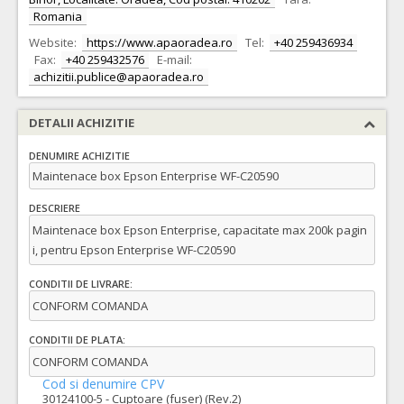
Romania
Website:
https://www.apaoradea.ro
Tel:
+40 259436934
Fax:
+40 259432576
E-mail:
achizitii.publice@apaoradea.ro
DETALII ACHIZITIE
DENUMIRE ACHIZITIE
Maintenace box Epson Enterprise WF-C20590
DESCRIERE
Maintenace box Epson Enterprise, capacitate max 200k pagin
i, pentru Epson Enterprise WF-C20590
CONDITII DE LIVRARE:
CONFORM COMANDA
CONDITII DE PLATA:
CONFORM COMANDA
Cod si denumire CPV
30124100-5 - Cuptoare (fuser) (Rev.2)