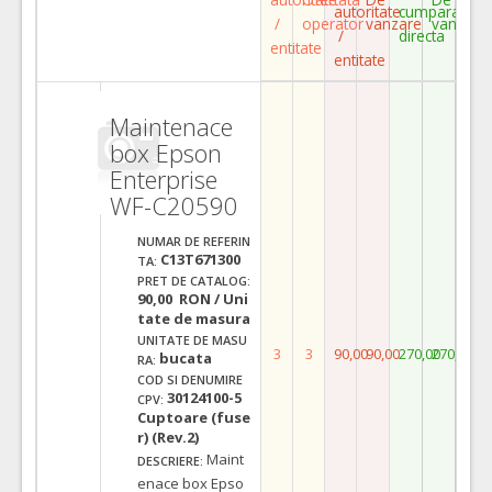
autoritate
cumparare
/
operator
vanzare
vanzare
/
directa
entitate
entitate
Maintenace
box Epson
Enterprise
WF-C20590
NUMAR DE REFERIN
C13T671300
TA:
PRET DE CATALOG:
90,00 RON / Uni
tate de masura
UNITATE DE MASU
3
3
90,00
90,00
270,00
270,00
bucata
RA:
COD SI DENUMIRE
30124100-5
CPV:
Cuptoare (fuse
r) (Rev.2)
Maint
DESCRIERE:
enace box Epso