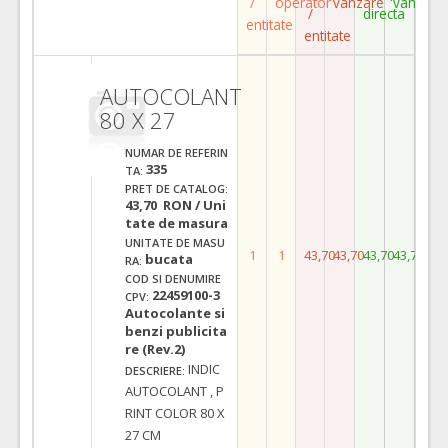
/
operator
vanzare
vanzare
/
directa
entitate
entitate
AUTOCOLANT
80 X 27
NUMAR DE REFERIN
335
TA:
PRET DE CATALOG:
43,70 RON / Uni
tate de masura
UNITATE DE MASU
1
1
43,70
43,70
43,70
43,70
bucata
RA:
COD SI DENUMIRE
22459100-3
CPV:
Autocolante si
benzi publicita
re (Rev.2)
INDIC
DESCRIERE:
AUTOCOLANT , P
RINT COLOR 80 X
27 CM