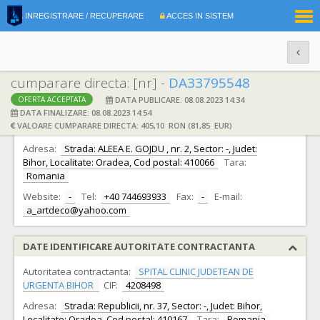
|
INREGISTRARE / RECUPERARE
ACCES IN SISTEM
RO
EN
cumparare directa: [nr] -
DA33795548
DATA PUBLICARE: 08.08.2023 14:34
OFERTA ACCEPTATA
DATE IDENTIFICARE OFERTANT
DATA FINALIZARE: 08.08.2023 14:54
VALOARE CUMPARARE DIRECTA: 405,10 RON (81,85 EUR)
Ofertant:
S.C. ART.DECO S.R.L.
CIF:
58584
Adresa:
Strada: ALEEA E. GOJDU , nr. 2, Sector: -, Judet:
Bihor, Localitate: Oradea, Cod postal: 410066
Tara:
Romania
Website:
-
Tel:
+40 744693933
Fax:
-
E-mail:
a_artdeco@yahoo.com
DATE IDENTIFICARE AUTORITATE CONTRACTANTA
Autoritatea contractanta:
SPITAL CLINIC JUDETEAN DE
URGENTA BIHOR
CIF:
4208498
Adresa:
Strada: Republicii, nr. 37, Sector: -, Judet: Bihor,
Localitate: Oradea, Cod postal: 410167
Tara:
Romania