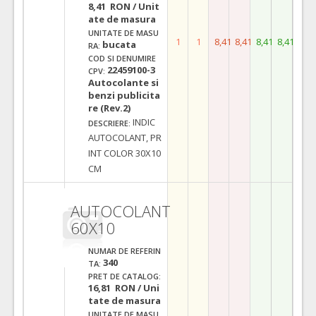
8,41 RON / Unit
ate de masura
UNITATE DE MASU
1
1
8,41
8,41
8,41
8,41
bucata
RA:
COD SI DENUMIRE
22459100-3
CPV:
Autocolante si
benzi publicita
re (Rev.2)
INDIC
DESCRIERE:
AUTOCOLANT, PR
INT COLOR 30X10
CM
AUTOCOLANT
60X10
NUMAR DE REFERIN
340
TA:
PRET DE CATALOG:
16,81 RON / Uni
tate de masura
UNITATE DE MASU