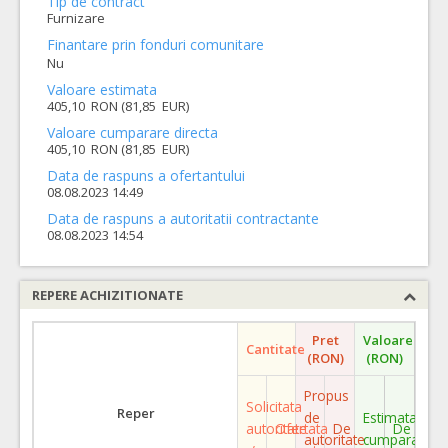
Tip de contract
Furnizare
Finantare prin fonduri comunitare
Nu
Valoare estimata
405,10 RON (81,85 EUR)
Valoare cumparare directa
405,10 RON (81,85 EUR)
Data de raspuns a ofertantului
08.08.2023 14:49
Data de raspuns a autoritatii contractante
08.08.2023 14:54
REPERE ACHIZITIONATE
Pret
Valoare
Cantitate
(RON)
(RON)
Propus
Solicitata
Reper
de
Estimata
autoritate
Ofertata
De
De
autoritate
cumparare