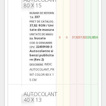
80 X 15
NUMAR DE REFERIN
337
TA:
PRET DE CATALOG:
37,82 RON / Uni
tate de masura
UNITATE DE MASU
6
6
37,82
37,82
226,92
226,92
bucata
RA:
COD SI DENUMIRE
22459100-3
CPV:
Autocolante si
benzi publicita
re (Rev.2)
INDIC
DESCRIERE:
AUTOCOLANT, PR
INT COLOR 80 X 1
5 CM
AUTOCOLANT
40 X 13