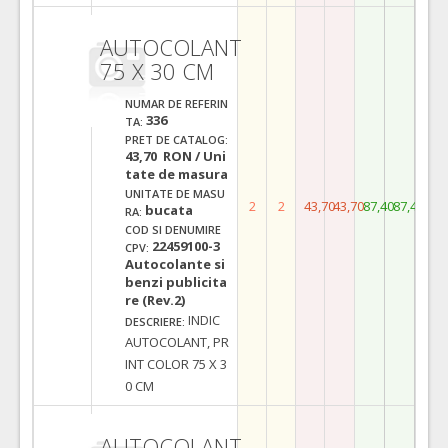
AUTOCOLANT
75 X 30 CM
NUMAR DE REFERIN
336
TA:
PRET DE CATALOG:
43,70 RON / Uni
tate de masura
UNITATE DE MASU
2
2
43,70
43,70
87,40
87,40
bucata
RA:
COD SI DENUMIRE
22459100-3
CPV:
Autocolante si
benzi publicita
re (Rev.2)
INDIC
DESCRIERE:
AUTOCOLANT, PR
INT COLOR 75 X 3
0 CM
AUTOCOLANT