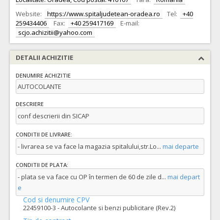
Website:
https://www.spitaljudetean-oradea.ro
Tel:
+40
259434406
Fax:
+40 259417169
E-mail:
scjo.achizitii@yahoo.com
DETALII ACHIZITIE
DENUMIRE ACHIZITIE
AUTOCOLANTE
DESCRIERE
conf descrierii din SICAP
CONDITII DE LIVRARE:
- livrarea se va face la magazia spitalului,str.Lo
...
mai departe
CONDITII DE PLATA:
- plata se va face cu OP în termen de 60 de zile d
...
mai depart
e
Cod si denumire CPV
22459100-3 - Autocolante si benzi publicitare (Rev.2)