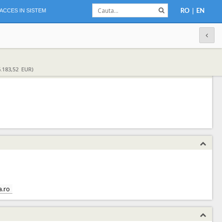
|
ACCES IN SISTEM
RO
EN
.183,52 EUR)
a.ro