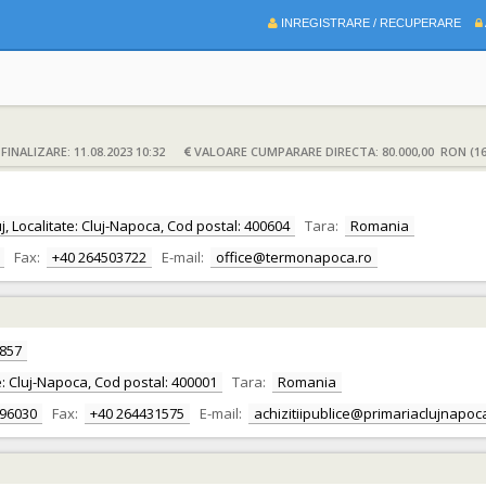
INREGISTRARE / RECUPERARE
INALIZARE: 11.08.2023 10:32
VALOARE CUMPARARE DIRECTA: 80.000,00 RON (16
uj, Localitate: Cluj-Napoca, Cod postal: 400604
Tara:
Romania
Fax:
+40 264503722
E-mail:
office@termonapoca.ro
857
tate: Cluj-Napoca, Cod postal: 400001
Tara:
Romania
596030
Fax:
+40 264431575
E-mail:
achizitiipublice@primariaclujnapoc