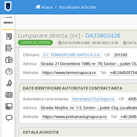
Acasa
Vizualizare achizitie
E - LICITATIE
MENIU
cumparare directa: [nr] -
DA33802428
DATA PUBLICARE: 09.08.2023 12:58
DATA F
OFERTA ACCEPTATA
DATE IDENTIFICARE OFERTANT
Ofertant:
S.C. TERMOFICARE NAPOCA S.A.
CIF:
201330
Adresa:
Strada: 21 Decembrie 1989, nr. 79, Sector: -, Judet: Cl
Website:
https://www.termonapoca.ro
Tel:
+40 264503724
DATE IDENTIFICARE AUTORITATE CONTRACTANTA
Autoritatea contractanta:
Municipiul Cluj-Napoca
CIF:
4305
Adresa:
Strada: Moţilor, nr. 1-3, Sector: -, Judet: Cluj, Locali
Website:
https://www.primariaclujnapoca.ro
Tel:
+40 264
DETALII ACHIZITIE