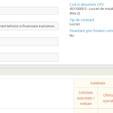
Cod si denumire CPV
45310000-3 - Lucrari de instal
(Rev.2)
Tip de contract
Lucrari
erii tehnice si financiare transmise.
Finantare prin fonduri com
Nu
Cantitate
Solicitata
Ofert
autoritate /
opera
entitate