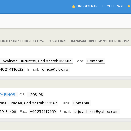
INREGISTRARE / RECUPERARE
INALIZARE: 10.08.2023 11:52
VALOARE CUMPARARE DIRECTA: 950,00 RON (192,
, Localitate: Bucuresti, Cod postal: 061682
Tara:
Romania
40 214116023
E-mail:
office@vitro.ro
TA BIHOR
CIF:
4208498
alitate: Oradea, Cod postal: 410167
Tara:
Romania
259434406
Fax:
+40 259417169
E-mail:
scjo.achizitii@yahoo.com