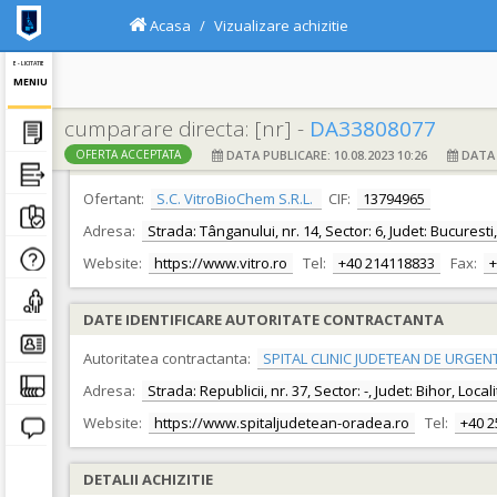
Acasa
Vizualizare achizitie
E - LICITATIE
MENIU
cumparare directa: [nr] -
DA33808077
DATA PUBLICARE: 10.08.2023 10:26
DATA F
OFERTA ACCEPTATA
DATE IDENTIFICARE OFERTANT
Ofertant:
S.C. VitroBioChem S.R.L.
CIF:
13794965
Adresa:
Strada: Tânganului, nr. 14, Sector: 6, Judet: Bucuresti
Website:
https://www.vitro.ro
Tel:
+40 214118833
Fax:
+
DATE IDENTIFICARE AUTORITATE CONTRACTANTA
Autoritatea contractanta:
SPITAL CLINIC JUDETEAN DE URGEN
Adresa:
Strada: Republicii, nr. 37, Sector: -, Judet: Bihor, Loc
Website:
https://www.spitaljudetean-oradea.ro
Tel:
+40 
DETALII ACHIZITIE