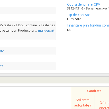
Cod si denumire CPV
33124131-2 - Benzi reactive (
Tip de contract
Furnizare
teste / kit Kit-ul contine : - Teste cas
Finantare prin fonduri com
Nu
olutie tampon Producator:
...
mai depart
rte
te
Cantitate
Solicitata
Ofert
autoritate /
opera