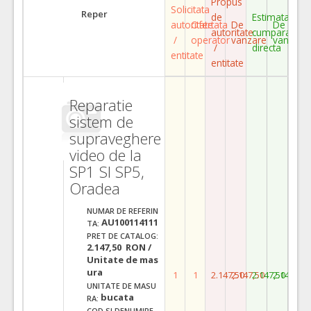
Propus
Solicitata
Reper
de
Estimata
autoritate
Ofertata
De
De
autoritate
cumparare
/
operator
vanzare
vanzare
/
directa
entitate
entitate
Reparatie
sistem de
supraveghere
video de la
SP1 SI SP5,
Oradea
NUMAR DE REFERIN
AU100114111
TA:
PRET DE CATALOG:
2.147,50 RON /
Unitate de mas
ura
1
1
2.147,50
2.147,50
2.147,50
2.147,50
UNITATE DE MASU
bucata
RA:
COD SI DENUMIRE