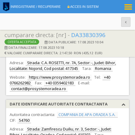
|
INREGISTRARE / RECUPERARE
ACCES IN SISTEM
RO
EN
cumparare directa: [nr] -
DA33830396
DATA PUBLICARE: 17.08.2023 10:04
OFERTA ACCEPTATA
DATE IDENTIFICARE OFERTANT
DATA FINALIZARE: 17.08.2023 10:18
VALOARE CUMPARARE DIRECTA: 2.147,50 RON (435,12 EUR)
Ofertant:
S.C. Prosystem S.R.L.
CIF:
20847736
Adresa:
Strada: C.A. ROSETTI, nr. 7A, Sector: -, Judet: Bihor,
Localitate: Nojorid, Cod postal: 417345
Tara:
Romania
Website:
https://www.prosystemoradea.ro
Tel:
+40
0766262982
Fax:
+40 0359402183
E-mail:
contact@prosystemoradea.ro
DATE IDENTIFICARE AUTORITATE CONTRACTANTA
Autoritatea contractanta:
COMPANIA DE APA ORADEA S.A.
CIF:
54760
Adresa:
Strada: Zamfirescu Duiliu, nr. 3, Sector: -, Judet:
Bihor, Localitate: Oradea, Cod postal: 410202
Tara: