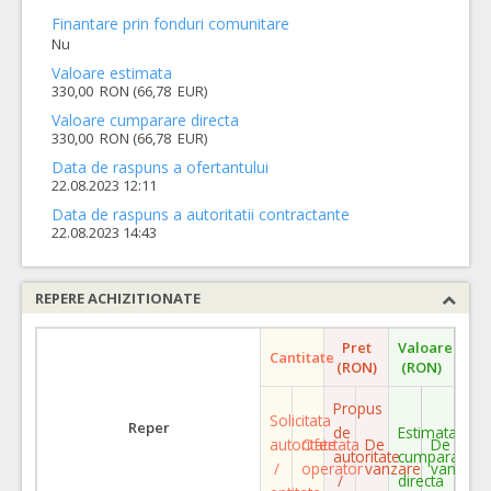
Finantare prin fonduri comunitare
Nu
Valoare estimata
330,00 RON (66,78 EUR)
Valoare cumparare directa
330,00 RON (66,78 EUR)
Data de raspuns a ofertantului
22.08.2023 12:11
Data de raspuns a autoritatii contractante
22.08.2023 14:43
REPERE ACHIZITIONATE
Pret
Valoare
Cantitate
(RON)
(RON)
Propus
Solicitata
Reper
de
Estimata
autoritate
Ofertata
De
De
autoritate
cumparare
/
operator
vanzare
vanzare
/
directa