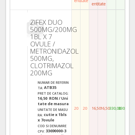
entitate
entitate
ZIFEX DUO
500MG/200MG
1BL X 7
OVULE /
METRONIDAZOL
500MG,
CLOTRIMAZOL
200MG
NUMAR DE REFERIN
ATB35
TA:
PRET DE CATALOG:
16,50 RON / Uni
tate de masura
20
20
16,50
16,50
330,00
330,00
UNITATE DE MASU
cutie x 1bls
RA:
x 7ovule
COD SI DENUMIRE
33690000-3
CPV: