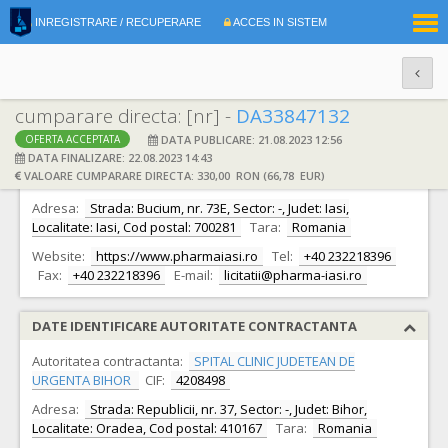
|
INREGISTRARE / RECUPERARE
ACCES IN SISTEM
RO
EN
cumparare directa: [nr] -
DA33847132
DATA PUBLICARE: 21.08.2023 12:56
OFERTA ACCEPTATA
DATE IDENTIFICARE OFERTANT
DATA FINALIZARE: 22.08.2023 14:43
VALOARE CUMPARARE DIRECTA: 330,00 RON (66,78 EUR)
Ofertant:
S.C. Pharma S.A.
CIF:
13591928
Adresa:
Strada: Bucium, nr. 73E, Sector: -, Judet: Iasi,
Localitate: Iasi, Cod postal: 700281
Tara:
Romania
Website:
https://www.pharmaiasi.ro
Tel:
+40 232218396
Fax:
+40 232218396
E-mail:
licitatii@pharma-iasi.ro
DATE IDENTIFICARE AUTORITATE CONTRACTANTA
Autoritatea contractanta:
SPITAL CLINIC JUDETEAN DE
URGENTA BIHOR
CIF:
4208498
Adresa:
Strada: Republicii, nr. 37, Sector: -, Judet: Bihor,
Localitate: Oradea, Cod postal: 410167
Tara:
Romania