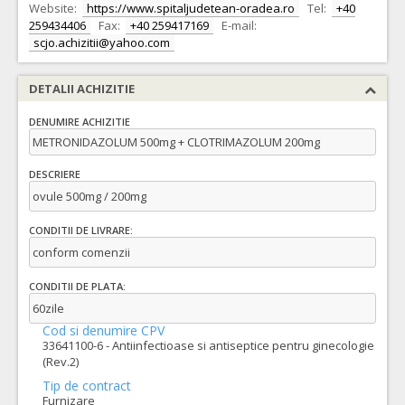
Website:
https://www.spitaljudetean-oradea.ro
Tel:
+40
259434406
Fax:
+40 259417169
E-mail:
scjo.achizitii@yahoo.com
DETALII ACHIZITIE
DENUMIRE ACHIZITIE
METRONIDAZOLUM 500mg + CLOTRIMAZOLUM 200mg
DESCRIERE
ovule 500mg / 200mg
CONDITII DE LIVRARE:
conform comenzii
CONDITII DE PLATA:
60zile
Cod si denumire CPV
33641100-6 - Antiinfectioase si antiseptice pentru ginecologie
(Rev.2)
Tip de contract
Furnizare