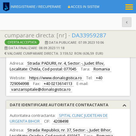
|
INREGISTRARE / RECUPERARE
ACCES IN SISTEM
RO
EN
cumparare directa: [nr] -
DA33959287
DATA PUBLICARE: 07.09.2023 10:06
OFERTA ACCEPTATA
DATE IDENTIFICARE OFERTANT
DATA FINALIZARE: 08.09.2023 11:18
VALOARE CUMPARARE DIRECTA: 3.159,52 RON (636,59 EUR)
Ofertant:
S.C. DONA. LOGISTICA S.A.
CIF:
33358111
Adresa:
Strada: PADURII, nr. 4, Sector: -, Judet: Ilfov,
Localitate: Chitila, Cod postal: 077045
Tara:
Romania
Website:
https://www.donalogistica.ro
Tel:
+40
729094998
Fax:
+40 0213614113
E-mail:
vanzarispitale@donalogistica.ro
DATE IDENTIFICARE AUTORITATE CONTRACTANTA
Autoritatea contractanta:
SPITAL CLINIC JUDETEAN DE
URGENTA BIHOR
CIF:
4208498
Adresa:
Strada: Republicii, nr. 37, Sector: -, Judet: Bihor,
Localitate: Oradea, Cod postal: 410167
Tara:
Romania