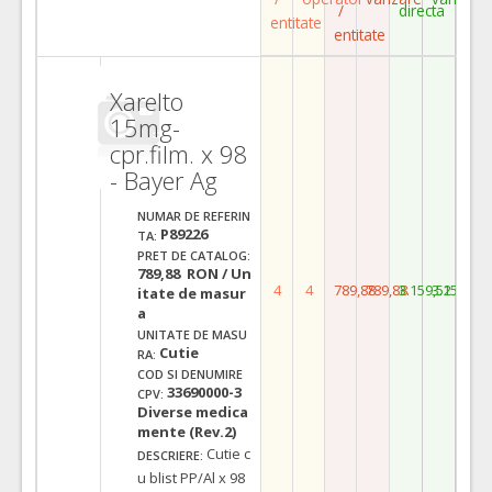
/
directa
entitate
entitate
Xarelto
15mg-
cpr.film. x 98
- Bayer Ag
NUMAR DE REFERIN
P89226
TA:
PRET DE CATALOG:
789,88 RON / Un
4
4
789,88
789,88
3.159,52
3.159,52
itate de masur
a
UNITATE DE MASU
Cutie
RA:
COD SI DENUMIRE
33690000-3
CPV:
Diverse medica
mente (Rev.2)
Cutie c
DESCRIERE:
u blist PP/Al x 98