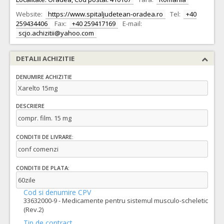
Website:
https://www.spitaljudetean-oradea.ro
Tel:
+40
259434406
Fax:
+40 259417169
E-mail:
scjo.achizitii@yahoo.com
DETALII ACHIZITIE
DENUMIRE ACHIZITIE
Xarelto 15mg
DESCRIERE
compr. film. 15 mg
CONDITII DE LIVRARE:
conf comenzi
CONDITII DE PLATA:
60zile
Cod si denumire CPV
33632000-9 - Medicamente pentru sistemul musculo-scheletic
(Rev.2)
Tip de contract