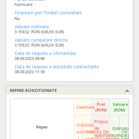
Furnizare
Finantare prin fonduri comunitare
Nu
Valoare estimata
3.159,52 RON (636,59 EUR)
Valoare cumparare directa
3.159,52 RON (636,59 EUR)
Data de raspuns a ofertantului
08.09.2023 09:48
Data de raspuns a autoritatii contractante
08.09.2023 11:18
REPERE ACHIZITIONATE
Pret
Valoare
Cantitate
(RON)
(RON)
Propus
Solicitata
Reper
de
Estimata
autoritate
Ofertata
De
De
autoritate
cumparare
/
operator
vanzare
vanzare