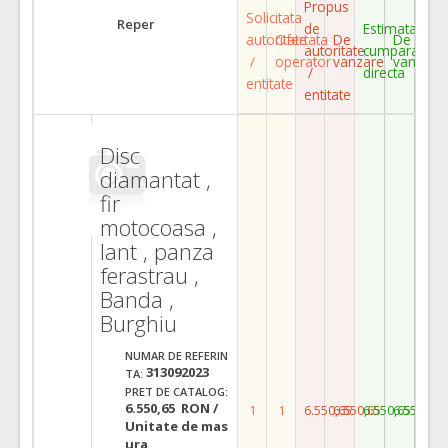
Propus
Solicitata
Reper
de
Estimata
autoritate
Ofertata
De
De
autoritate
cumparare
/
operator
vanzare
vanzare
/
directa
entitate
entitate
Disc
diamantat ,
fir
motocoasa ,
lant , panza
ferastrau ,
Banda ,
Burghiu
NUMAR DE REFERIN
313092023
TA:
PRET DE CATALOG:
6.550,65 RON /
1
1
6.550,65
6.550,65
6.550,65
6.550,65
Unitate de mas
ura