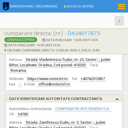
|
INREGISTRARE / RECUPERARE
ACCES IN SISTEM
RO
EN
cumparare directa: [nr] -
DA34017873
DATA PUBLICARE: 14.09.2023 14:59
OFERTA ACCEPTATA
DATE IDENTIFICARE OFERTANT
DATA FINALIZARE: 14.09.2023 15:01
VALOARE CUMPARARE DIRECTA: 6.550,65 RON (1.318,12 EUR)
Ofertant:
S.C. Victor S.R.L.
CIF:
68170
Adresa:
Strada: Vladimirescu Tudor, nr. 23, Sector: -, Judet:
Bihor, Localitate: Oradea, Cod postal: 410203
Tara:
Romania
Website:
https://www.victorsrl.ro
Tel:
+40742013857
Fax:
-
E-mail:
office@victorsrl.ro
DATE IDENTIFICARE AUTORITATE CONTRACTANTA
Autoritatea contractanta:
COMPANIA DE APA ORADEA S.A.
CIF:
54760
Adresa:
Strada: Zamfirescu Duiliu, nr. 3, Sector: -, Judet:
Bihor, Localitate: Oradea, Cod postal: 410202
Tara: