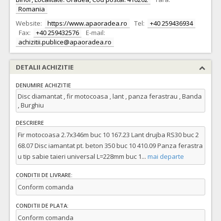
Romania
Website:
https://www.apaoradea.ro
Tel:
+40 259436934
Fax:
+40 259432576
E-mail:
achizitii.publice@apaoradea.ro
DETALII ACHIZITIE
DENUMIRE ACHIZITIE
Disc diamantat , fir motocoasa , lant , panza ferastrau , Banda
, Burghiu
DESCRIERE
Fir motocoasa 2.7x346m buc 10 167.23 Lant drujba RS30 buc 2
68.07 Disc iamantat pt. beton 350 buc 10 410.09 Panza ferastra
u tip sabie taieri universal L=228mm buc 1
...
mai departe
CONDITII DE LIVRARE:
Conform comanda
CONDITII DE PLATA:
Conform comanda