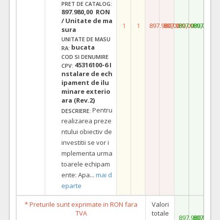
PRET DE CATALOG:
897.980,00 RON
/ Unitate de ma
1
1
897.980,00
897.980,00
897.980,00
897.980,
sura
UNITATE DE MASU
bucata
RA:
COD SI DENUMIRE
45316100-6 I
CPV:
nstalare de ech
ipament de ilu
minare exterio
ara (Rev.2)
Pentru
DESCRIERE:
realizarea preze
ntului obiectiv de
investitii se vor i
mplementa urma
toarele echipam
ente: Apa
...
mai d
eparte
* Preturile sunt exprimate in RON fara
Valori
TVA
totale
897.980,00
897.980,