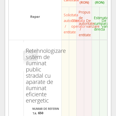
(RON)
(RON)
Propus
Solicitata
Reper
de
Estimata
autoritate
Ofertata
De
De
autoritate
cumparare
/
operator
vanzare
vanzare
/
directa
entitate
entitate
Retehnologizare
sistem de
iluminat
public
stradal cu
aparate de
iluminat
eficiente
energetic
NUMAR DE REFERIN
650
TA: