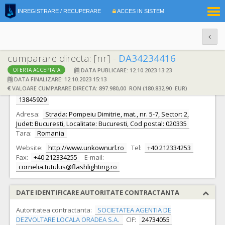
|
INREGISTRARE / RECUPERARE
ACCES IN SISTEM
RO
EN
cumparare directa: [nr] -
DA34234416
DATA PUBLICARE: 12.10.2023 13:23
OFERTA ACCEPTATA
DATE IDENTIFICARE OFERTANT
DATA FINALIZARE: 12.10.2023 15:13
VALOARE CUMPARARE DIRECTA: 897.980,00 RON (180.832,90 EUR)
Ofertant:
S.C. FLASH LIGHTING SERVICES S.A.
CIF:
13845929
Adresa:
Strada: Pompeiu Dimitrie, mat., nr. 5-7, Sector: 2,
Judet: Bucuresti, Localitate: Bucuresti, Cod postal: 020335
Tara:
Romania
Website:
http://www.unkownurl.ro
Tel:
+40 212334253
Fax:
+40 212334255
E-mail:
cornelia.tutulus@flashlighting.ro
DATE IDENTIFICARE AUTORITATE CONTRACTANTA
Autoritatea contractanta:
SOCIETATEA AGENTIA DE
DEZVOLTARE LOCALA ORADEA S.A.
CIF:
24734055