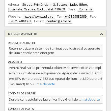
Adresa:
Strada: Primăriei, nr. 3, Sector: -, Judet: Bihor,
Localitate: Oradea, Cod postal: 410209
Tara:
Romania
Website:
https://www.adlo.ro
Tel:
+40 359889389
Fax:
+40 259408863
E-mail:
contact@adlo.ro
DETALII ACHIZITIE
DENUMIRE ACHIZITIE
Retehnologizare sistem de iluminat public stradal cu aparate
de iluminat eficiente energetic
DESCRIERE
Pentru realizarea prezentului obiectiv de investitii se vor impl
ementa urmatoarele echipamente: Aparat de iluminat LED put
ere 63W (smart ready) 352 buc Aparat de iluminat LED putere 6
3W (smart) 10 bu
...
mai departe
CONDITII DE LIVRARE:
Durata contractului de lucrari va fi de 6 luni de
...
mai departe
CONDITII DE PLATA: