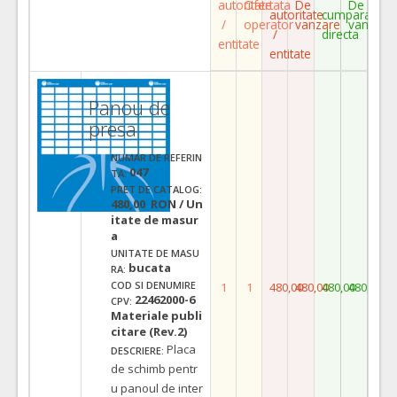
autoritate
Ofertata
De
De
autoritate
cumparare
/
operator
vanzare
vanzare
/
directa
entitate
entitate
Panou de
presa
NUMAR DE REFERIN
047
TA:
PRET DE CATALOG:
480,00 RON / Un
itate de masur
a
UNITATE DE MASU
bucata
RA:
COD SI DENUMIRE
1
1
480,00
480,00
480,00
480,00
22462000-6
CPV:
Materiale publi
citare (Rev.2)
Placa
DESCRIERE:
de schimb pentr
u panoul de inter