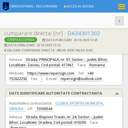
|
INREGISTRARE / RECUPERARE
ACCES IN SISTEM
RO
EN
cumparare directa: [nr] -
DA34301302
DATA PUBLICARE: 20.10.2023 12:41
OFERTA ACCEPTATA
DATE IDENTIFICARE OFERTANT
DATA FINALIZARE: 20.10.2023 13:22
VALOARE CUMPARARE DIRECTA: 480,00 RON (96,54 EUR)
Ofertant:
S.C. Reper Sign SRL S.R.L.
CIF:
36205660
Adresa:
Strada: PRINCIPALA, nr. 97, Sector: -, Judet: Bihor,
Localitate: Zavoiu, Cod postal: 417461
Tara:
Romania
Website:
https://www.repersign.com
Tel:
+40
732622292
Fax:
-
E-mail:
repersign@outlook.com
DATE IDENTIFICARE AUTORITATE CONTRACTANTA
Autoritatea contractanta:
CLUBUL SPORTIV MUNICIPAL
ORADEA
CIF:
15569544
Adresa:
Strada: Blajovici Traian, nr. 24, Sector: -, Judet:
Bihor, Localitate: Oradea, Cod postal: 410209
Tara:
Romania