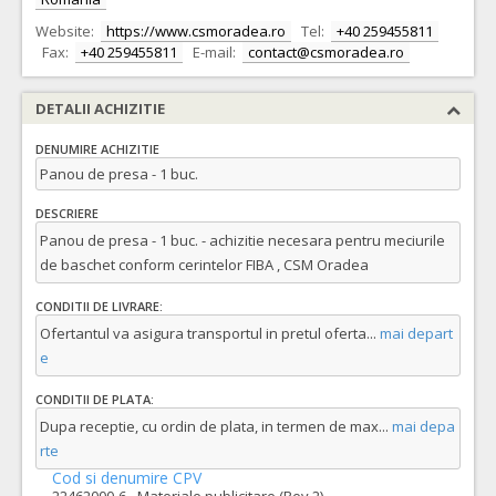
Website:
https://www.csmoradea.ro
Tel:
+40 259455811
Fax:
+40 259455811
E-mail:
contact@csmoradea.ro
DETALII ACHIZITIE
DENUMIRE ACHIZITIE
Panou de presa - 1 buc.
DESCRIERE
Panou de presa - 1 buc. - achizitie necesara pentru meciurile
de baschet conform cerintelor FIBA , CSM Oradea
CONDITII DE LIVRARE:
Ofertantul va asigura transportul in pretul oferta
...
mai depart
e
CONDITII DE PLATA:
Dupa receptie, cu ordin de plata, in termen de max
...
mai depa
rte
Cod si denumire CPV