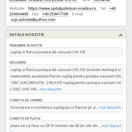
Website:
https://www.spitaljudetean-oradea.ro
Tel:
+40
259434406
Fax:
+40 259417169
E-mail:
scjo.achizitii@yahoo.com
DETALII ACHIZITIE
DENUMIRE ACHIZITIE
cuplaj si flansa pompa de vacuum UVL105
DESCRIERE
cuplaj si flansa pompa de vacuum UVL105 (include montajul si
materialele auxiliare) flanse cuplaj pentru pompa vacuum UVL
105C (VAC3801015) - 2 BUCATI cuplaj pentru pompa vacuum UV
L105C (VAC190
...
mai departe
CONDITII DE LIVRARE:
furnizarea si montarea cuplajului si flansei pt. p
...
mai departe
CONDITII DE PLATA:
plata se va face cu OP în termen de 60 de zile de
...
mai depart