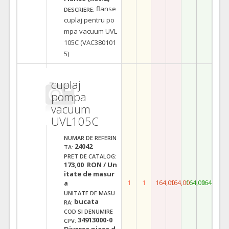
flanse
DESCRIERE:
cuplaj pentru po
mpa vacuum UVL
105C (VAC380101
5)
cuplaj
pompa
vacuum
UVL105C
NUMAR DE REFERIN
24042
TA:
PRET DE CATALOG:
173,00 RON / Un
itate de masur
1
1
164,00
164,00
164,00
164,00
a
UNITATE DE MASU
bucata
RA:
COD SI DENUMIRE
34913000-0
CPV:
Diverse piese d