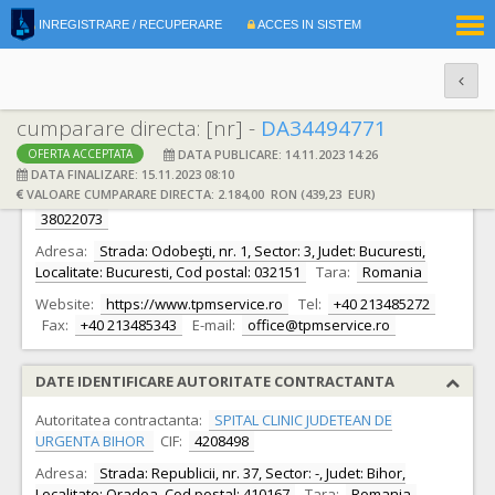
|
INREGISTRARE / RECUPERARE
ACCES IN SISTEM
RO
EN
cumparare directa: [nr] -
DA34494771
DATA PUBLICARE: 14.11.2023 14:26
OFERTA ACCEPTATA
DATE IDENTIFICARE OFERTANT
DATA FINALIZARE: 15.11.2023 08:10
VALOARE CUMPARARE DIRECTA: 2.184,00 RON (439,23 EUR)
Ofertant:
S.C. Tehnoplus Medical Service S.R.L.
CIF:
38022073
Adresa:
Strada: Odobeşti, nr. 1, Sector: 3, Judet: Bucuresti,
Localitate: Bucuresti, Cod postal: 032151
Tara:
Romania
Website:
https://www.tpmservice.ro
Tel:
+40 213485272
Fax:
+40 213485343
E-mail:
office@tpmservice.ro
DATE IDENTIFICARE AUTORITATE CONTRACTANTA
Autoritatea contractanta:
SPITAL CLINIC JUDETEAN DE
URGENTA BIHOR
CIF:
4208498
Adresa:
Strada: Republicii, nr. 37, Sector: -, Judet: Bihor,
Localitate: Oradea, Cod postal: 410167
Tara:
Romania