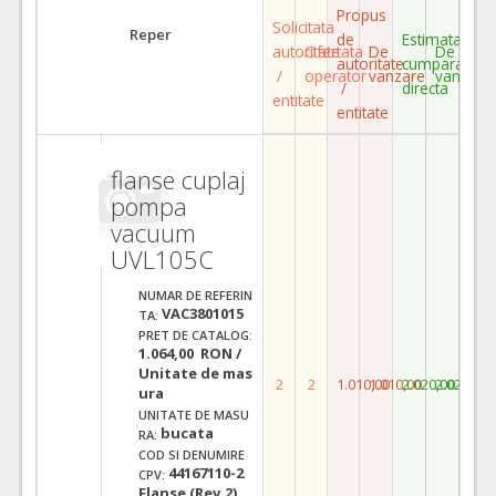
Propus
Solicitata
Reper
de
Estimata
autoritate
Ofertata
De
De
autoritate
cumparare
/
operator
vanzare
vanzare
/
directa
entitate
entitate
flanse cuplaj
pompa
vacuum
UVL105C
NUMAR DE REFERIN
VAC3801015
TA:
PRET DE CATALOG:
1.064,00 RON /
Unitate de mas
2
2
1.010,00
1.010,00
2.020,00
2.020,00
ura
UNITATE DE MASU
bucata
RA:
COD SI DENUMIRE
44167110-2
CPV:
Flanse (Rev.2)