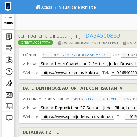
Acasa
Vizualizare achizitie
E - LICITATIE
MENIU
cumparare directa: [nr] -
DA34500853
DATA PUBLICARE: 15.11.2023 11:54
DATA F
OFERTA ACCEPTATA
DATE IDENTIFICARE OFERTANT
Ofertant:
S.C. FRESENIUS KABI ROMANIA S.R.L.
CIF:
339102
Adresa:
Strada: Henri Coanda, nr. 2, Sector: -, Judet: Brasov,
Website:
https://www.fresenius-kabi.ro
Tel:
+40 26840626
DATE IDENTIFICARE AUTORITATE CONTRACTANTA
Autoritatea contractanta:
SPITAL CLINIC JUDETEAN DE URGEN
Adresa:
Strada: Republicii, nr. 37, Sector: -, Judet: Bihor, Loc
Website:
https://www.spitaljudetean-oradea.ro
Tel:
+40 
DETALII ACHIZITIE