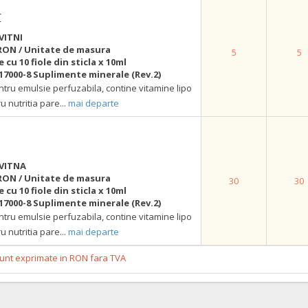
t
VITNI
RON / Unitate de masura
5
5
e cu 10 fiole din sticla x 10ml
17000-8 Suplimente minerale (Rev.2)
tru emulsie perfuzabila, contine vitamine lipo
u nutritia pare
...
mai departe
VITNA
RON / Unitate de masura
30
30
e cu 10 fiole din sticla x 10ml
17000-8 Suplimente minerale (Rev.2)
tru emulsie perfuzabila, contine vitamine lipo
u nutritia pare
...
mai departe
 sunt exprimate in RON fara TVA