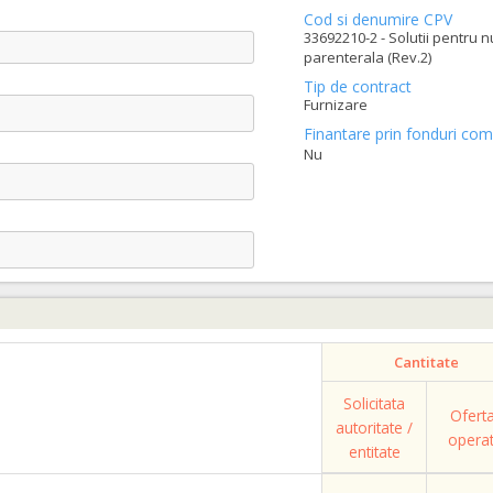
Cod si denumire CPV
33692210-2 - Solutii pentru nu
parenterala (Rev.2)
Tip de contract
Furnizare
Finantare prin fonduri com
Nu
Cantitate
Solicitata
Ofert
autoritate /
opera
entitate