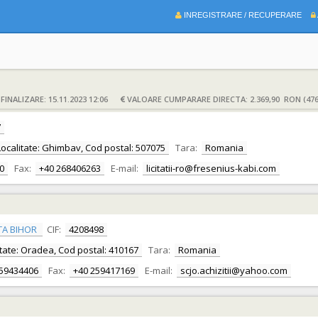
INREGISTRARE / RECUPERARE
INALIZARE: 15.11.2023 12:06
VALOARE CUMPARARE DIRECTA: 2.369,90 RON (476
7
 Localitate: Ghimbav, Cod postal: 507075
Tara:
Romania
0
Fax:
+40 268406263
E-mail:
licitatii-ro@fresenius-kabi.com
TA BIHOR
CIF:
4208498
alitate: Oradea, Cod postal: 410167
Tara:
Romania
259434406
Fax:
+40 259417169
E-mail:
scjo.achizitii@yahoo.com