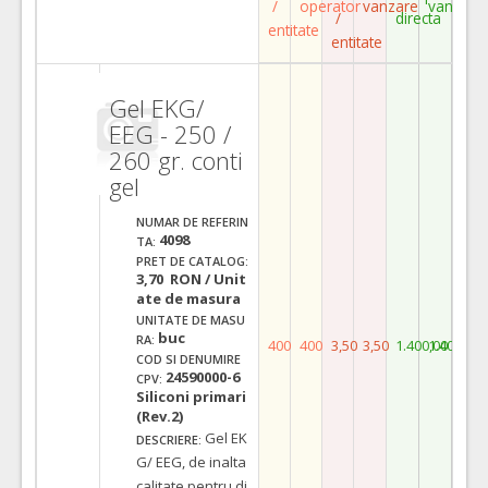
/
operator
vanzare
vanzare
/
directa
entitate
entitate
Gel EKG/
EEG - 250 /
260 gr. conti
gel
NUMAR DE REFERIN
4098
TA:
PRET DE CATALOG:
3,70 RON / Unit
ate de masura
UNITATE DE MASU
buc
RA:
400
400
3,50
3,50
1.400,00
1.400,00
COD SI DENUMIRE
24590000-6
CPV:
Siliconi primari
(Rev.2)
Gel EK
DESCRIERE:
G/ EEG, de inalta
calitate,pentru di