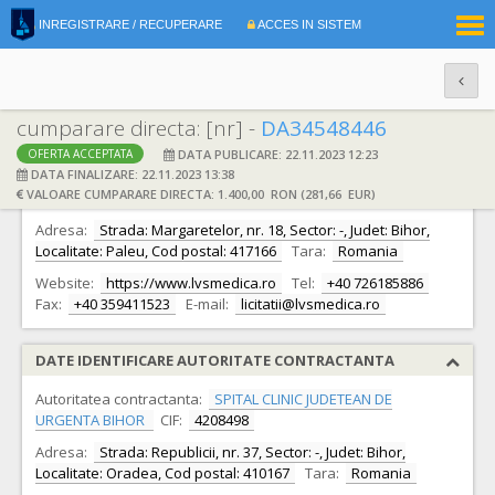
|
INREGISTRARE / RECUPERARE
ACCES IN SISTEM
RO
EN
cumparare directa: [nr] -
DA34548446
DATA PUBLICARE: 22.11.2023 12:23
OFERTA ACCEPTATA
DATE IDENTIFICARE OFERTANT
DATA FINALIZARE: 22.11.2023 13:38
VALOARE CUMPARARE DIRECTA: 1.400,00 RON (281,66 EUR)
Ofertant:
S.C. LUAN VISION S.R.L.
CIF:
23801784
Adresa:
Strada: Margaretelor, nr. 18, Sector: -, Judet: Bihor,
Localitate: Paleu, Cod postal: 417166
Tara:
Romania
Website:
https://www.lvsmedica.ro
Tel:
+40 726185886
Fax:
+40 359411523
E-mail:
licitatii@lvsmedica.ro
DATE IDENTIFICARE AUTORITATE CONTRACTANTA
Autoritatea contractanta:
SPITAL CLINIC JUDETEAN DE
URGENTA BIHOR
CIF:
4208498
Adresa:
Strada: Republicii, nr. 37, Sector: -, Judet: Bihor,
Localitate: Oradea, Cod postal: 410167
Tara:
Romania