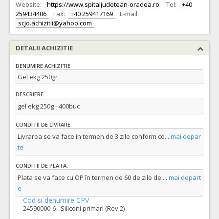
Website:
https://www.spitaljudetean-oradea.ro
Tel:
+40
259434406
Fax:
+40 259417169
E-mail:
scjo.achizitii@yahoo.com
DETALII ACHIZITIE
DENUMIRE ACHIZITIE
Gel ekg 250gr
DESCRIERE
gel ekg 250g - 400buc
CONDITII DE LIVRARE:
Livrarea se va face in termen de 3 zile conform co
...
mai depar
te
CONDITII DE PLATA:
Plata se va face cu OP în termen de 60 de zile de
...
mai depart
e
Cod si denumire CPV
24590000-6 - Siliconi primari (Rev.2)