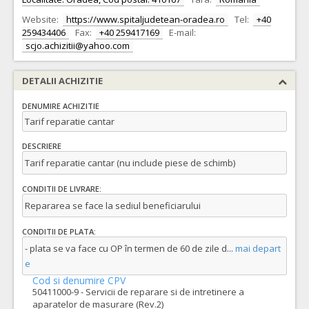
Website:
https://www.spitaljudetean-oradea.ro
Tel:
+40
259434406
Fax:
+40 259417169
E-mail:
scjo.achizitii@yahoo.com
DETALII ACHIZITIE
DENUMIRE ACHIZITIE
Tarif reparatie cantar
DESCRIERE
Tarif reparatie cantar (nu include piese de schimb)
CONDITII DE LIVRARE:
Repararea se face la sediul beneficiarului
CONDITII DE PLATA:
- plata se va face cu OP în termen de 60 de zile d
...
mai depart
e
Cod si denumire CPV
50411000-9 - Servicii de reparare si de intretinere a
aparatelor de masurare (Rev.2)