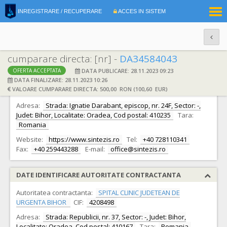
|
INREGISTRARE / RECUPERARE
ACCES IN SISTEM
RO
EN
cumparare directa: [nr] -
DA34584043
DATA PUBLICARE: 28.11.2023 09:23
OFERTA ACCEPTATA
DATE IDENTIFICARE OFERTANT
DATA FINALIZARE: 28.11.2023 10:26
VALOARE CUMPARARE DIRECTA: 500,00 RON (100,60 EUR)
Ofertant:
S.C. SINTEZIS BIROTICA S.R.L.
CIF:
6390409
Adresa:
Strada: Ignatie Darabant, episcop, nr. 24F, Sector: -,
Judet: Bihor, Localitate: Oradea, Cod postal: 410235
Tara:
Romania
Website:
https://www.sintezis.ro
Tel:
+40 728110341
Fax:
+40 259443288
E-mail:
office@sintezis.ro
DATE IDENTIFICARE AUTORITATE CONTRACTANTA
Autoritatea contractanta:
SPITAL CLINIC JUDETEAN DE
URGENTA BIHOR
CIF:
4208498
Adresa:
Strada: Republicii, nr. 37, Sector: -, Judet: Bihor,
Localitate: Oradea, Cod postal: 410167
Tara:
Romania