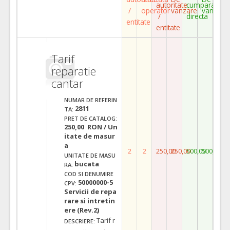
autoritate
cumparare
/
operator
vanzare
vanzare
/
directa
entitate
entitate
Tarif
reparatie
cantar
NUMAR DE REFERIN
2811
TA:
PRET DE CATALOG:
250,00 RON / Un
itate de masur
a
2
2
250,00
250,00
500,00
500,00
UNITATE DE MASU
bucata
RA:
COD SI DENUMIRE
50000000-5
CPV:
Servicii de repa
rare si intretin
ere (Rev.2)
Tarif r
DESCRIERE: