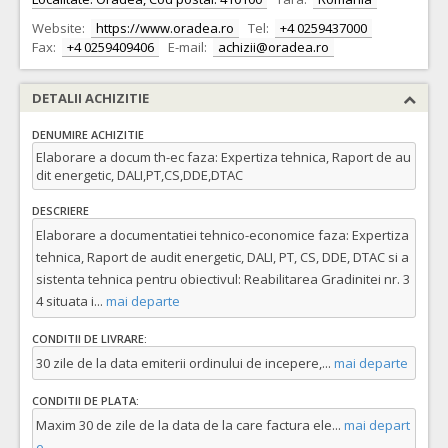
Website:
https://www.oradea.ro
Tel:
+4 0259437000
Fax:
+4 0259409406
E-mail:
achizii@oradea.ro
DETALII ACHIZITIE
DENUMIRE ACHIZITIE
Elaborare a docum th-ec faza: Expertiza tehnica, Raport de au
dit energetic, DALI,PT,CS,DDE,DTAC
DESCRIERE
Elaborare a documentatiei tehnico-economice faza: Expertiza
tehnica, Raport de audit energetic, DALI, PT, CS, DDE, DTAC si a
sistenta tehnica pentru obiectivul: Reabilitarea Gradinitei nr. 3
4 situata i
...
mai departe
CONDITII DE LIVRARE:
30 zile de la data emiterii ordinului de incepere,
...
mai departe
CONDITII DE PLATA:
Maxim 30 de zile de la data de la care factura ele
...
mai depart
e