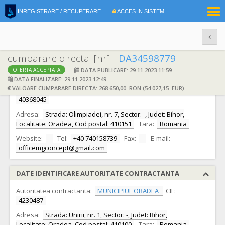
|
INREGISTRARE / RECUPERARE
ACCES IN SISTEM
RO
EN
cumparare directa: [nr] -
DA34598779
DATA PUBLICARE: 29.11.2023 11:59
OFERTA ACCEPTATA
DATE IDENTIFICARE OFERTANT
DATA FINALIZARE: 29.11.2023 12:49
VALOARE CUMPARARE DIRECTA: 268.650,00 RON (54.027,15 EUR)
Ofertant:
S.C. ARHITEK RESIDENCE S.R.L. S.R.L.
CIF:
40368045
Adresa:
Strada: Olimpiadei, nr. 7, Sector: -, Judet: Bihor,
Localitate: Oradea, Cod postal: 410151
Tara:
Romania
Website:
-
Tel:
+40 740158739
Fax:
-
E-mail:
officemgconcept@gmail.com
DATE IDENTIFICARE AUTORITATE CONTRACTANTA
Autoritatea contractanta:
MUNICIPIUL ORADEA
CIF:
4230487
Adresa:
Strada: Unirii, nr. 1, Sector: -, Judet: Bihor,
Localitate: Oradea, Cod postal: 410100
Tara:
Romania