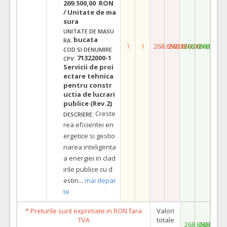
269.500,00 RON
/ Unitate de ma
sura
UNITATE DE MASU
bucata
RA:
1
1
268.650,00
268.650,00
268.650,00
268.650,
COD SI DENUMIRE
71322000-1
CPV:
Servicii de proi
ectare tehnica
pentru constr
uctia de lucrari
publice (Rev.2)
Creste
DESCRIERE:
rea eficientei en
ergetice si gestio
narea inteligenta
a energiei in clad
irile publice cu d
estin
...
mai depar
te
* Preturile sunt exprimate in RON fara
Valori
TVA
totale
268.650,00
268.650,