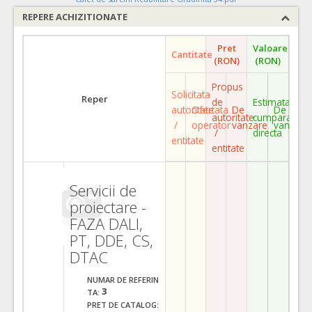
REPERE ACHIZITIONATE
Pret
Valoare
Cantitate
(RON)
(RON)
Propus
Solicitata
Reper
de
Estimata
autoritate
Ofertata
De
De
autoritate
cumparare
/
operator
vanzare
vanzare
/
directa
entitate
entitate
Servicii de
proiectare -
FAZA DALI,
PT, DDE, CS,
DTAC
NUMAR DE REFERIN
3
TA:
PRET DE CATALOG: